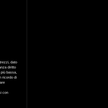
trezzi, dato
nza diritto
 più bassa,
 ricordo di
nare
si con