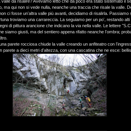
 valle da risalire? Avevamo letto che da poco era stato sistemato il s
o, ma qui non si vede nulla, neanche una traccia che risale la valle. 
n ci fosse un'altra valle più avanti, decidiamo di risalirla. Passiamo s
rtuna troviamo una carrareccia. La seguiamo per un po', restando alti s
egni di pittura arancione che indicano la via nella valle. Le lettere "S.C
he siamo giusti, ma del sentiero appena rifatto neanche l'ombra; prob
ltro.
una parete rocciosa chiude la valle creando un anfiteatro con l'ingress
in parete a dieci metri d'altezza, con una cascatina che ne esce: belli