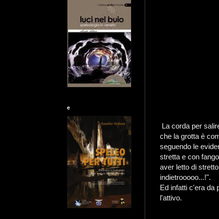
e
La corda per salire
che la grotta è co
seguendo le eviden
stretta e con fang
aver letto di strett
indietrooooo...!".
Ed infatti c'era da
l'attivo.