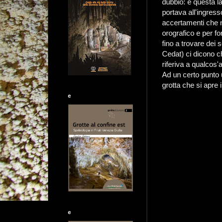
dubbio: è questa la
portava all'ingress
accertamenti che no
orografico e per fo
fino a trovare dei s
Cedat) ci dicono c
riferiva a qualcos'a
Ad un certo punto 
grotta che si apre 
e
e