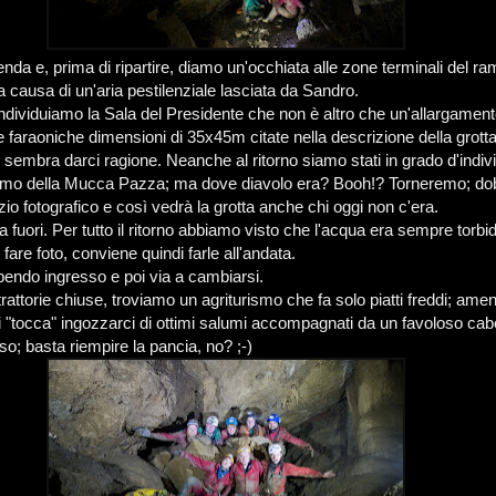
da e, prima di ripartire, diamo un'occhiata alle zone terminali del ra
 causa di un'aria pestilenziale lasciata da Sandro.
individuiamo la Sala del Presidente che non è altro che un'allargament
 le faraoniche dimensioni di 35x45m citate nella descrizione della grott
o sembra darci ragione. Neanche al ritorno siamo stati in grado d'indiv
Ramo della Mucca Pazza; ma dove diavolo era? Booh!? Torneremo; d
zio fotografico e così vedrà la grotta anche chi oggi non c'era.
a fuori. Per tutto il ritorno abbiamo visto che l'acqua era sempre torbi
 fare foto, conviene quindi farle all'andata.
endo ingresso e poi via a cambiarsi.
rattorie chiuse, troviamo un agriturismo che fa solo piatti freddi; amen
i. Ci "tocca" ingozzarci di ottimi salumi accompagnati da un favoloso cab
sso; basta riempire la pancia, no? ;-)