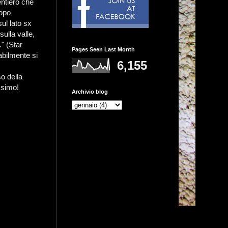
entiero che
Dopo
ul lato sx
ulla valle,
." (Star
Pages Seen Last Month
abilmente si
6,155
o della
ssimo!
Archivio blog