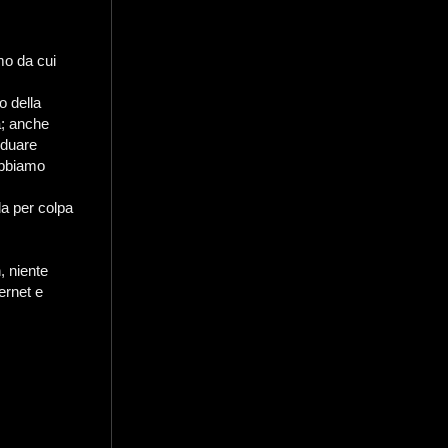
mo da cui
o della
a; anche
iduare
obbiamo
da per colpa
, niente
ernet e