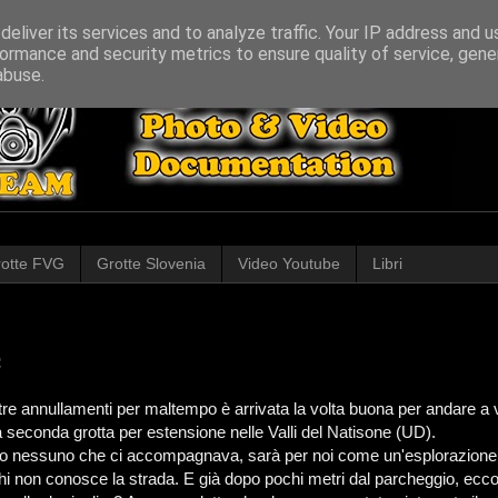
eliver its services and to analyze traffic. Your IP address and 
ormance and security metrics to ensure quality of service, gen
abuse.
otte FVG
Grotte Slovenia
Video Youtube
Libri
re annullamenti per maltempo è arrivata la volta buona per andare a v
a seconda grotta per estensione nelle Valli del Natisone (UD).
o nessuno che ci accompagnava, sarà per noi come un'esplorazione c
hi non conosce la strada. E già dopo pochi metri dal parcheggio, ecco