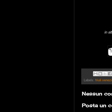
in a
Labels:
friuli venezi
Nessun co
Posta un 