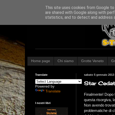
This site uses cookies from Google to d
are shared with Google along with perf
statistics, and to detect and address 
Home page
Chi siamo
Grotte Veneto
Gr
Translate
sabato 5 gennaio 2013
Star Cedat
Powered by
Translate
Finalmente! Dopo t
questa risorgiva, l
I nostri libri
Non avendo trovat
problematiche di c