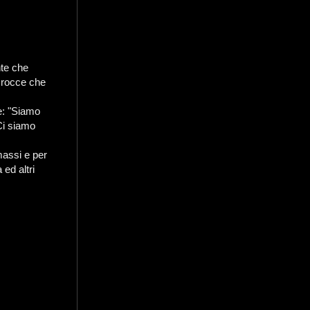
nte che
e rocce che
e: "Siamo
Ci siamo
massi e per
 ed altri