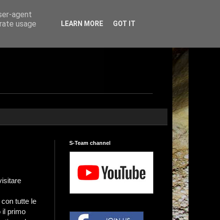
user-agent
erate usage
LEARN MORE
GOT IT
S-Team channel
isitare
on tutte le
 il primo