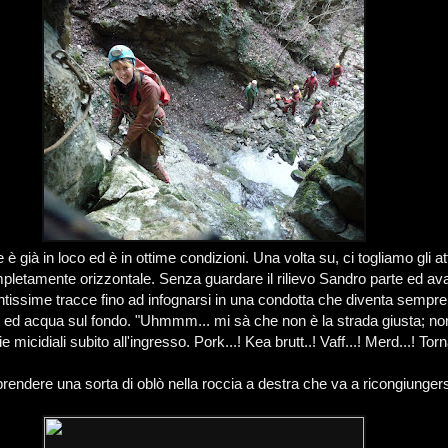
 è già in loco ed è in ottime condizioni. Una volta su, ci togliamo gli at
mpletamente orizzontale. Senza guardare il rilievo Sandro parte ed ava
tissime tracce fino ad infognarsi in una condotta che diventa sempre
o ed acqua sul fondo. "Uhmmm... mi sà che non è la strada giusta; non
oie micidiali subito all'ingresso. Pork...! Kea brutt..! Vaff...! Merd...! Tor
 prendere una sorta di oblò nella roccia a destra che va a ricongiunger