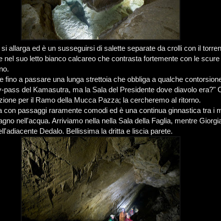
 si allarga ed è un susseguirsi di salette separate da crolli con il torre
e nel suo letto bianco calcareo che contrasta fortemente con le scur
no.
fino a passare una lunga strettoia che obbliga a qualche contorsion
y-pass del Kamasutra, ma la Sala del Presidente dove diavolo era?" 
azione per il Ramo della Mucca Pazza; la cercheremo al ritorno.
ua con passaggi raramente comodi ed è una continua ginnastica tra i 
 bagno nell'acqua. Arriviamo nella nella Sala della Faglia, mentre Giorgia
ll'adiacente Dedalo. Bellissima la dritta e liscia parete.