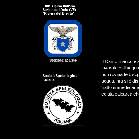
Club Alpino Italiano
Sezione di Dolo (VE)
"Riviera del Brenta"
Il Ramo Bianco è s
lavorate dall'acqu
non rovinarle bisog
Società Speleologica
Italiana
acqua, ma si è disp
tratto immediatame
colata calcarea ch