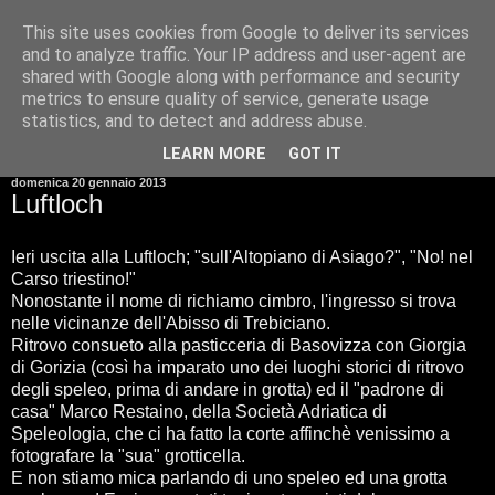
This site uses cookies from Google to deliver its services
and to analyze traffic. Your IP address and user-agent are
shared with Google along with performance and security
metrics to ensure quality of service, generate usage
statistics, and to detect and address abuse.
▼
LEARN MORE
GOT IT
domenica 20 gennaio 2013
Luftloch
Ieri uscita alla Luftloch; "sull'Altopiano di Asiago?", "No! nel
Carso triestino!"
Nonostante il nome di richiamo cimbro, l'ingresso si trova
nelle vicinanze dell'Abisso di Trebiciano.
Ritrovo consueto alla pasticceria di Basovizza con Giorgia
di Gorizia (così ha imparato uno dei luoghi storici di ritrovo
degli speleo, prima di andare in grotta) ed il "padrone di
casa" Marco Restaino, della Società Adriatica di
Speleologia, che ci ha fatto la corte affinchè venissimo a
fotografare la "sua" grotticella.
E non stiamo mica parlando di uno speleo ed una grotta