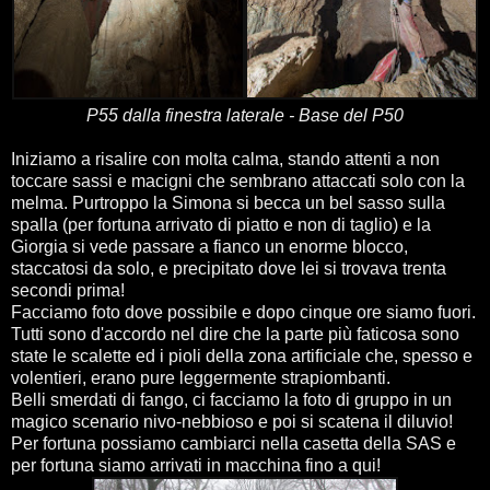
P55 dalla finestra laterale - Base del P50
Iniziamo a risalire con molta calma, stando attenti a non
toccare sassi e macigni che sembrano attaccati solo con la
melma. Purtroppo la Simona si becca un bel sasso sulla
spalla (per fortuna arrivato di piatto e non di taglio) e la
Giorgia si vede passare a fianco un enorme blocco,
staccatosi da solo, e precipitato dove lei si trovava trenta
secondi prima!
Facciamo foto dove possibile e dopo cinque ore siamo fuori.
Tutti sono d'accordo nel dire che la parte più faticosa sono
state le scalette ed i pioli della zona artificiale che, spesso e
volentieri, erano pure leggermente strapiombanti.
Belli smerdati di fango, ci facciamo la foto di gruppo in un
magico scenario nivo-nebbioso e poi si scatena il diluvio!
Per fortuna possiamo cambiarci nella casetta della SAS e
per fortuna siamo arrivati in macchina fino a qui!