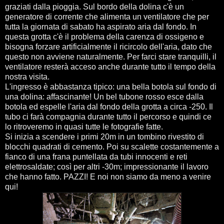
graziati dalla pioggia. Sul bordo della dolina c'è un
generatore di corrente che alimenta un ventilatore che per
tutta la giornata di sabato ha aspirato aria dal fondo. In
questa grotta c'è il problema della carenza di ossigeno e
bisogna forzare artificialmente il ricircolo dell'aria, dato che
questo non avviene naturalmente. Per farci stare tranquilli, il
ventilatore resterà acceso anche durante tutto il tempo della
nostra visita.
L'ingresso è abbastanza tipico: una bella botola sul fondo di
una dolina: affascinante! Un bel tubone rosso esce dalla
botola ed espelle l'aria dal fondo della grotta a circa -250. Il
tubo ci farà compagnia durante tutto il percorso e quindi ce
lo ritroveremo in quasi tutte le fotografie fatte.
Si inizia a scendere i primi 20m in un tombino rivestito di
blocchi quadrati di cemento. Poi su scalette costantemente a
fianco di una frana puntellata da tubi innocenti e reti
elettrosaldate; così per altri -30m; impressionante il lavoro
che hanno fatto. PAZZI! E noi non siamo da meno a venire
qui!