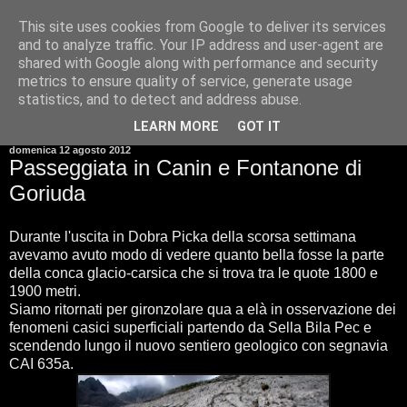
This site uses cookies from Google to deliver its services
and to analyze traffic. Your IP address and user-agent are
shared with Google along with performance and security
metrics to ensure quality of service, generate usage
statistics, and to detect and address abuse.
▼
LEARN MORE
GOT IT
domenica 12 agosto 2012
Passeggiata in Canin e Fontanone di
Goriuda
Durante l'uscita in Dobra Picka della scorsa settimana
avevamo avuto modo di vedere quanto bella fosse la parte
della conca glacio-carsica che si trova tra le quote 1800 e
1900 metri.
Siamo ritornati per gironzolare qua a elà in osservazione dei
fenomeni casici superficiali partendo da Sella Bila Pec e
scendendo lungo il nuovo sentiero geologico con segnavia
CAI 635a.