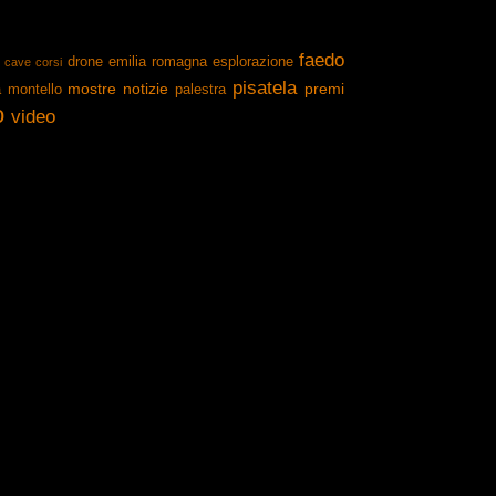
faedo
drone
emilia romagna
esplorazione
cave
corsi
pisatela
mostre
notizie
premi
a
montello
palestra
o
video