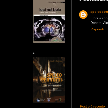
speleobor
E bravi i no
Donato, Ale
Rispondi
e
Post più recente