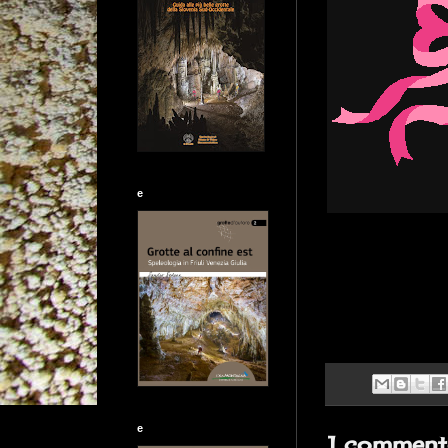
e
e
1 comment