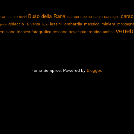
Buso della Rana
carso
i
artificiale
campo speleo
canin
cansiglio
berici
ghiaccio
lessini
lombardia
messico
miniera
la venta
montagn
gessi
lazio
venet
edizione
tecnica fotografica
toscana
trentino
traversata
umbria
Tema Semplice. Powered by
Blogger
.