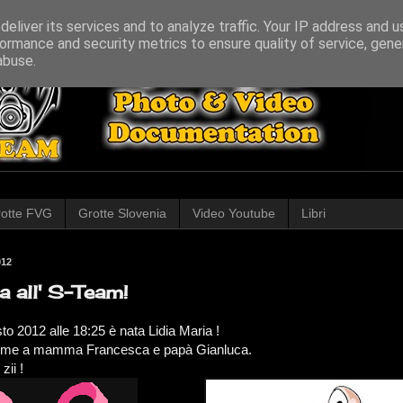
eliver its services and to analyze traffic. Your IP address and 
ormance and security metrics to ensure quality of service, gen
abuse.
otte FVG
Grotte Slovenia
Video Youtube
Libri
012
 all' S-Team!
 2012 alle 18:25 è nata Lidia Maria !
issime a mamma Francesca e papà Gianluca.
zii !