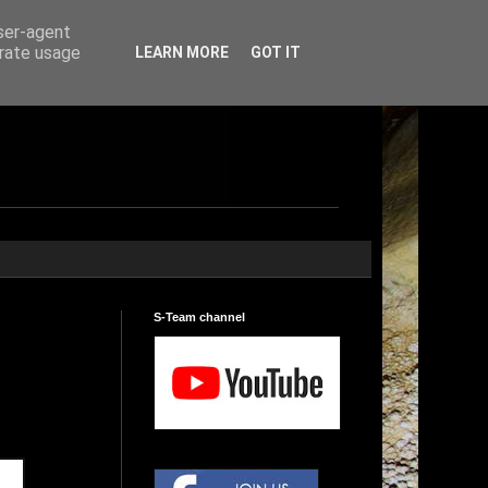
user-agent
erate usage
LEARN MORE
GOT IT
S-Team channel