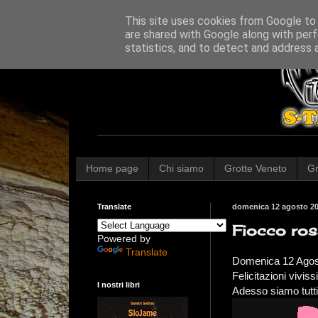
This site uses cookies from Google to d
are shared with Google along with perf
statistics, and to detect and address 
Home page
Chi siamo
Grotte Veneto
Gr
Translate
domenica 12 agosto 2
Fiocco rosa
Powered by
Translate
Domenica 12 Agosto
Felicitazioni viv
I nostri libri
Adesso siamo tutti 