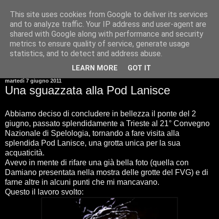
This site uses cookies from Google to deliver its services
and to analyze traffic. Your IP address and user-agent are
shared with Google along with performance and security
metrics to ensure quality of service, generate usage
statistics, and to detect and address abuse.
▼
LEARN MORE
GOT IT
martedì 7 giugno 2011
Una sguazzata alla Pod Lanisce
Abbiamo deciso di concludere in bellezza il ponte del 2
giugno, passato splendidamente a Trieste al 21° Convegno
Nazionale di Spelologia, tornando a fare visita alla
splendida Pod Lanisce, una grotta unica per la sua
acquaticità.
Avevo in mente di rifare una già bella foto (quella con
Damiano presentata nella mostra delle grotte del FVG) e di
farne altre in alcuni punti che mi mancavano.
Questo il lavoro svolto: