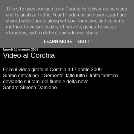
This site uses cookies from Google to deliver its services
and to analyze traffic. Your IP address and user-agent are
shared with Google along with performance and security
metrics to ensure quality of service, generate usage
statistics, and to detect and address abuse.
▼
LEARN MORE
GOT IT
lunedì 18 maggio 2009
Video al Corchia
Ecco il video girato in Corchia il 17 aprile 2009.
Siamo entrati per il Serpente, fatto tutto il tratto turistico
deviando sui rami del fiume e della neve.
Sandro Simona Damiano