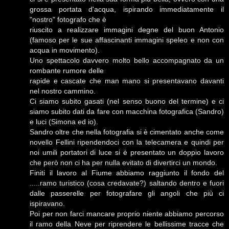
grossa portata d'acqua, ispirando immediatamente il
"nostro" fotografo che è
riuscito a realizzare immagini degne del buon Antonio
(famoso per le sue affascinanti immagini speleo e non con
acqua in movimento).
Uno spettacolo davvero molto bello accompagnato da un
rombante rumore delle
rapide e cascate che man mano si presentavano davanti
nel nostro cammino.
Ci siamo subito gasati (nel senso buono del termine) e ci
siamo subito dati da fare con macchina fotografica (Sandro)
e luci (Simona ed io).
Sandro oltre che nella fotografia si è cimentato anche come
novello Fellini ripendendoci con la telecamera e quindi per
noi umili portatori di luce si è presentato un doppio lavoro
che però non ci ha per nulla evitato di divertirci un mondo.
Finiti il lavoro al Fiume abbiamo raggiunto il fondo del
.....ramo turistico (cosa credavate?) saltando dentro e fuori
dalle passerelle per fotografare gli angoli che più ci
ispiravano.
Poi per non farci mancare proprio niente abbiamo percorso
il ramo della Neve per riprendere le bellissime tracce che