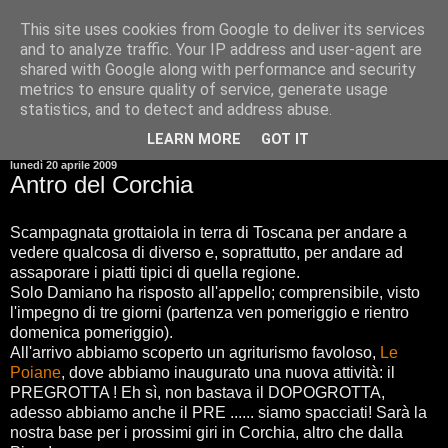
This site uses cookies from Google to deliver its services
and to analyze traffic. Your IP address and user-agent are
shared with Google along with performance and security
metrics to ensure quality of service, generate usage
statistics, and to detect and address abuse.
▼
LEARN MORE
GOT IT
lunedì 20 aprile 2009
Antro del Corchia
Scampagnata grottaiola in terra di Toscana per andare a
vedere qualcosa di diverso e, soprattutto, per andare ad
assaporare i piatti tipici di quella regione.
Solo Damiano ha risposto all'appello; comprensibile, visto
l'impegno di tre giorni (partenza ven pomeriggio e rientro
domenica pomeriggio).
All'arrivo abbiamo scoperto un agriturismo favoloso,
Le
Poiane
, dove abbiamo inaugurato una nuova attività: il
PREGROTTA ! Eh sì, non bastava il DOPOGROTTA,
adesso abbiamo anche il PRE ...... siamo spacciati! Sarà la
nostra base per i prossimi giri in Corchia, altro che dalla