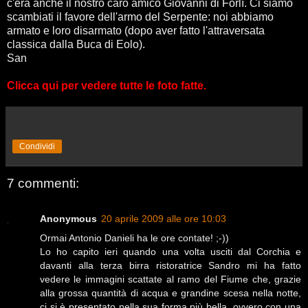
c'era anche il nostro caro amico Giovanni di Forlì. Ci siamo
scambiati il favore dell'armo del Serpente: noi abbiamo
armato e loro disarmato (dopo aver fatto l'attraversata
classica dalla Buca di Eolo).
San
Clicca qui per vedere tutte le foto fatte.
Condividi
7 commenti:
Anonymous
20 aprile 2009 alle ore 10:03
Ormai Antonio Danieli ha le ore contate! ;-))
Lo ho capito ieri quando una volta usciti dal Corchia e
davanti alla terza birra ristoratrice Sandro mi ha fatto
vedere le immagini scattate al ramo del Fiume che, grazie
alla grossa quantità di acqua e grandine scesa nella notte,
ci si è presentato nella sua forma più bella, ovvero con una