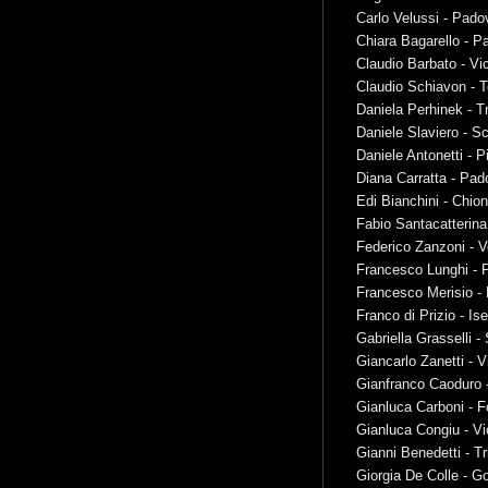
Carlo Velussi - Pado
Chiara Baga
r
ello - 
Claudio Barbato - Vi
Claudio Schiavon - 
Daniela Perhinek - T
Daniele Slaviero - S
Daniele Antonetti - P
Diana Carratta - Pad
Edi Bianchini - Chio
Fabio Santacatterina
Federico Zanzoni - 
Francesco Lunghi - P
Francesco Merisio -
Franco di Prizio - Is
Gabriella Grasselli -
Giancarlo Zanetti - 
Gianfranco Caoduro 
Gianluca Carboni - Fo
Gianluca Congiu - V
Gianni Benedetti - Tr
Giorgia De Colle - Go