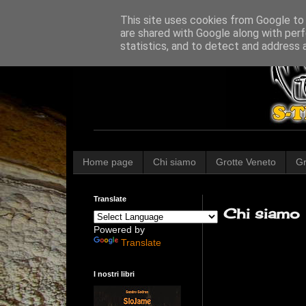
This site uses cookies from Google to d
are shared with Google along with perf
statistics, and to detect and address 
Home page
Chi siamo
Grotte Veneto
Gr
Translate
Chi siamo
Powered by
Translate
I nostri libri