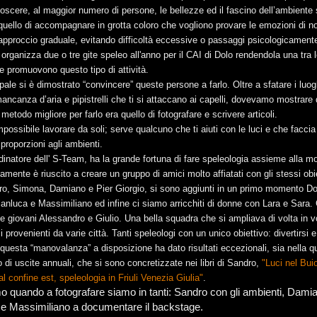
oscere, al maggior numero di persone, le bellezze ed il fascino dell’ambiente 
quello di accompagnare in grotta coloro che vogliono provare le emozioni di no
approccio graduale, evitando difficoltà eccessive o passaggi psicologicament
organizza due o tre gite speleo
all'anno
per il CAI di Dolo rendendola una tra 
e promuovono questo tipo di attività.
pale si è dimostrato “convincere” queste persone a farlo. Oltre a sfatare i luo
mancanza d’aria e pipistrelli che ti si attaccano ai capelli, dovevamo mostrare
 metodo migliore per farlo era quello di fotografare e scrivere articoli.
impossibile lavorare da soli; serve qualcuno che ti aiuti con le luci e che facci
 proporzioni agli ambienti.
inatore dell' S-Team, ha la grande fortuna di fare speleologia assieme alla m
ente è riuscito a creare un gruppo di amici molto affiatati con gli stessi obiet
dro, Simona, Damiano e Pier Giorgio, si sono aggiunti in un primo momento D
anluca e Massimiliano ed infine ci siamo arricchiti di donne con Lara e Sara. G
 due giovani Alessandro e Giulio. Una bella squadra che si ampliava di volta in vo
provenienti da varie città. Tanti speleologi con un unico obiettivo: divertirsi e
a questa “manovalanza” a disposizione ha dato risultati eccezionali, sia nella qu
 di uscite annuali, che si sono concretizzate nei libri di Sandro,
"Luci nel Bui
al confine est, speleologia in Friuli Venezia Giulia"
.
o quando a fotografare siamo in tanti: Sandro con gli ambienti, Dami
 e Massimiliano a documentare il backstage.