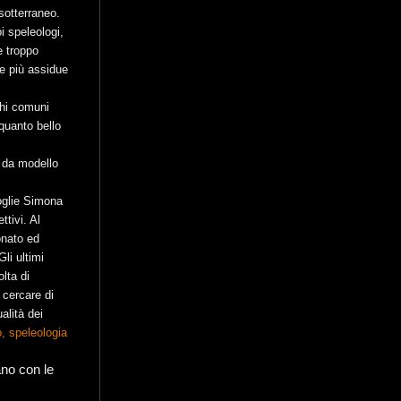
sotterraneo.
i speleologi,
e troppo
le più assidue
ghi comuni
 quanto bello
a da modello
oglie Simona
tivi. Al
onato ed
li ultimi
lta di
 cercare di
alità dei
o, speleologia
ano con le