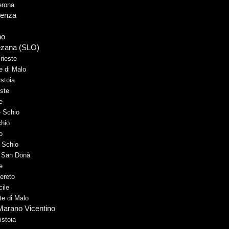
erona
icenza
no
ezana (SLO)
rieste
e di Malo
istoia
este
e
- Schio
chio
o
 Schio
- San Donà
e
ereto
cile
te di Malo
Marano Vicentino
istoia