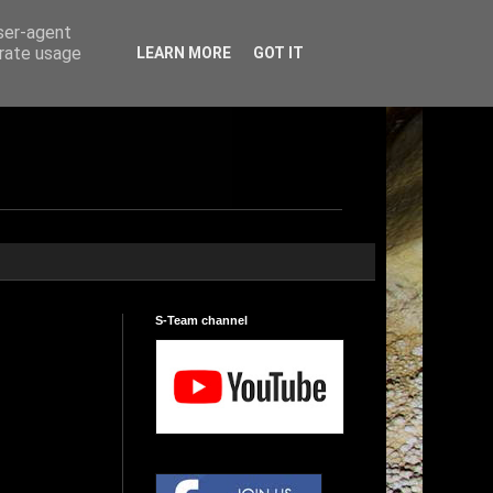
user-agent
erate usage
LEARN MORE
GOT IT
S-Team channel