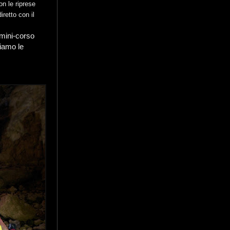
on le riprese
retto con il
 mini-corso
niamo le