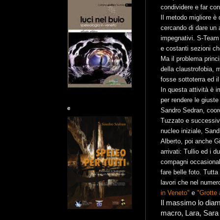
condividere e far con
Il metodo migliore è 
cercando di dare un 
impegnativi. S-Team 
e costanti sezioni ch
Ma il problema princi
della claustrofobia, 
fosse sottoterra ed il
In questa attività è 
per rendere le giuste
e
Sandro Sedran, coord
Tuzzato e successivam
nucleo iniziale, San
Alberto, poi anche Gi
arrivati: Tullio ed i
compagni occasionali 
fare belle foto. Tutt
lavori che nel numero
in Veneto"
e
"Grotte 
Il massimo lo diam
macro, Lara, Sara