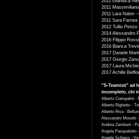
2011 Gianluca Nier
2011 Massimiliano
2011 Lara Nalon -
2011 Sara Farnea 
2012 Tullio Penzo
2014 Alessandro P
2016 Filippo Rosse
2016 Bianca Trevis
2017 Daniele Mar
2017 Giorgio Zanut
2017 Laura Michie
2017 Achille Belfi
"S-Teamisti" ad h
incompleto, chi m
Alberto Ciampalini -
Alberto Righetto - Tr
Alberto Riva - Bellun
Alessandro Mosetti -
Andrea Zamboni - P
Angela Pasqualotto 
Angela Schiavo - Vi