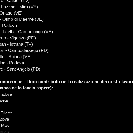
o - Casier (TV)
 Lazzari - Mira (VE)
 Oriago (VE)
- Olmo di Maerne (VE)
 - Padova
ittarella - Campolongo (VE)
tto - Vigonza (PD)
an - Istrana (TV)
ton - Campodarsego (PD)
to - Spinea (VE)
lon - Padova
ore - Sant'Angelo (PD)
onorem per il loro contributo nella realizzazione dei nostri lavor
anca ce lo faccia sapere):
 Padova
eviso
o
 Trieste
adova
- Malo
cenza