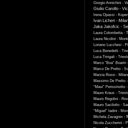
Giorgio Annichini - V
Giulio Carollo - V
Irena Opassi - Koper
Ivan Licheri - Mila
Jaka Jakofcic - S
Laura Colombetta - T
Laura Nicolini - Mont
Loriano Lucchesi - P
Luca Benedetti - Tri
Luca Tringali - Triest
Marco "Boa" Boarin 
Marco De Pretto - S
Marzia Rossi - Milan
Massimo De Pretto -
"Maui" Perissinotto 
Mauro Kraus - Triest
Mauro Regolini - Rov
Mauro Sacilotto - Sa
"Miguel" Iadini - Mon
- 
Michela Zavagnin
Nicola Zuccherini - P