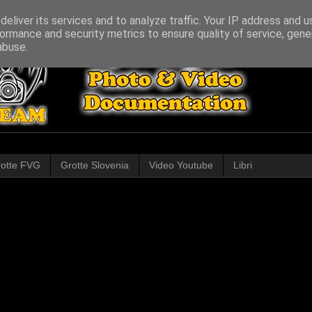
eliver its services and to analyze traffic. Your IP address and 
ormance and security metrics to ensure quality of service, gen
abuse.
otte FVG
Grotte Slovenia
Video Youtube
Libri