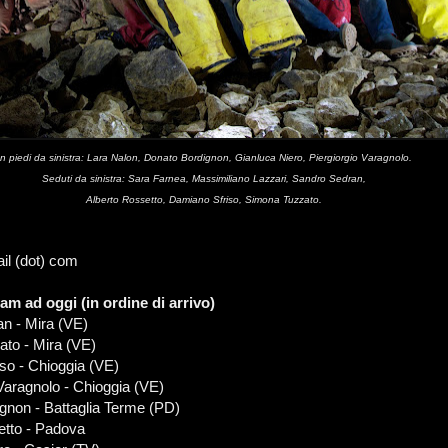
In piedi da sinistra: Lara Nalon, Donato Bordignon, Gianluca Niero, Piergiorgio Varagnolo.
Seduti da sinistra: Sara Farnea, Massimiliano Lazzari, Sandro Sedran,
Alberto Rossetto, Damiano Sfriso, Simona Tuzzato.
il (dot) com
m ad oggi (in ordine di arrivo)
n - Mira (VE)
to - Mira (VE)
so - Chioggia (VE)
Varagnolo - Chioggia (VE)
gnon - Battaglia Terme (PD)
etto - Padova