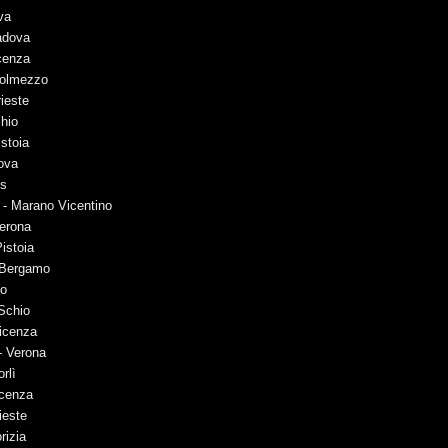
va
Padova
cenza
Tolmezzo
rieste
chio
istoia
ova
ns
 - Marano Vicentino
Verona
istoia
 Bergamo
eo
 Schio
Vicenza
- Verona
rlì
icenza
ieste
rizia