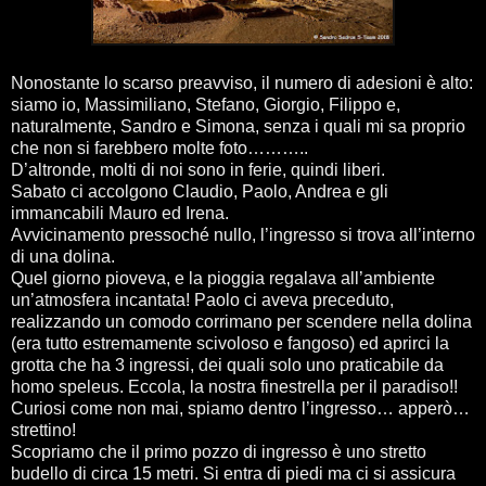
Nonostante lo scarso preavviso, il numero di adesioni è alto:
siamo io, Massimiliano, Stefano, Giorgio, Filippo e,
naturalmente, Sandro e Simona, senza i quali mi sa proprio
che non si farebbero molte foto………..
D’altronde, molti di noi sono in ferie, quindi liberi.
Sabato ci accolgono Claudio, Paolo, Andrea e gli
immancabili Mauro ed Irena.
Avvicinamento pressoché nullo, l’ingresso si trova all’interno
di una dolina.
Quel giorno pioveva, e la pioggia regalava all’ambiente
un’atmosfera incantata! Paolo ci aveva preceduto,
realizzando un comodo corrimano per scendere nella dolina
(era tutto estremamente scivoloso e fangoso) ed aprirci la
grotta che ha 3 ingressi, dei quali solo uno praticabile da
homo speleus. Eccola, la nostra finestrella per il paradiso!!
Curiosi come non mai, spiamo dentro l’ingresso… apperò…
strettino!
Scopriamo che il primo pozzo di ingresso è uno stretto
budello di circa 15 metri. Si entra di piedi ma ci si assicura