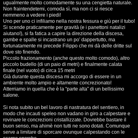
ugualmente molto comodamente su una cengietta naturale.
Non fraintendetemi, comoda sì, ma non ci si riesce
nemmeno a vedere i piedi!
Uno per uno ci infiliamo nella nostra fessura e giù per il tubo!
Si scende praticamente per gravità (e i panettoni natalizi
aiutano!), si fa fatica a capire la direzione della discesa,
gambe e spalle si incastrano un po’ dappertutto, ma
fortunatamente mi precede Filippo che mi dà delle dritte sul
dove sto finendo.
Piccolo frazionamento (anche questo molto comodo), altro
piccolo budello (di un paio di metri) e finalmente calata
finale (nel vuoto) di circa 15 metri
Già durante questa discesa mi accorgo di essere in un
ambiente molto ampio e altamente concrezionato!
Atterriamo in quella che è la “parte alta” di un bellissimo
salone.
Si nota subito un bel lavoro di nastratura del sentiero, in
modo che incauti speleo non vadano in giro a calpestare e
rovinare le concrezioni cristallizzate. Dovrebbe bastare il
buon senso, ma ahimè non tutti ne sono dotati. Comunque
serve a limitare di sporcare ovunque calpestando con le