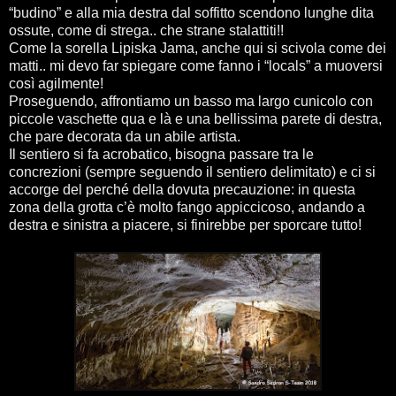
“budino” e alla mia destra dal soffitto scendono lunghe dita
ossute, come di strega.. che strane stalattiti!!
Come la sorella Lipiska Jama, anche qui si scivola come dei
matti.. mi devo far spiegare come fanno i “locals” a muoversi
così agilmente!
Proseguendo, affrontiamo un basso ma largo cunicolo con
piccole vaschette qua e là e una bellissima parete di destra,
che pare decorata da un abile artista.
Il sentiero si fa acrobatico, bisogna passare tra le
concrezioni (sempre seguendo il sentiero delimitato) e ci si
accorge del perché della dovuta precauzione: in questa
zona della grotta c’è molto fango appiccicoso, andando a
destra e sinistra a piacere, si finirebbe per sporcare tutto!