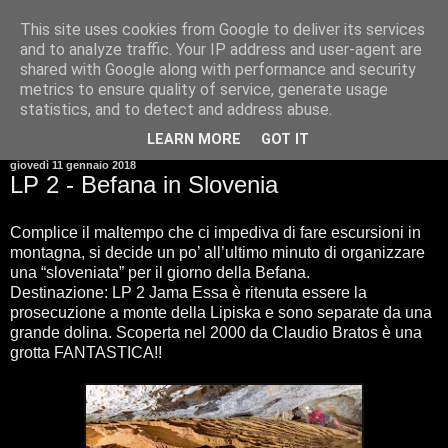
This site uses cookies from Google to deliver its services
and to analyze traffic. Your IP address and user-agent are
shared with Google along with performance and security
metrics to ensure quality of service, generate usage
statistics, and to detect and address abuse.
▼
LEARN MORE
GOT IT
giovedì 11 gennaio 2018
LP 2 - Befana in Slovenia
Complice il maltempo che ci impediva di fare escursioni in
montagna, si decide un po’ all’ultimo minuto di organizzare
una “sloveniata” per il giorno della Befana.
Destinazione: LP 2 Jama Essa è ritenuta essere la
prosecuzione a monte della Lipiska e sono separate da una
grande dolina. Scoperta nel 2000 da Claudio Bratos è una
grotta FANTASTICA!!