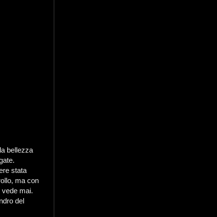
la bellezza
gate.
ere stata
rollo, ma con
i vede mai.
andro del