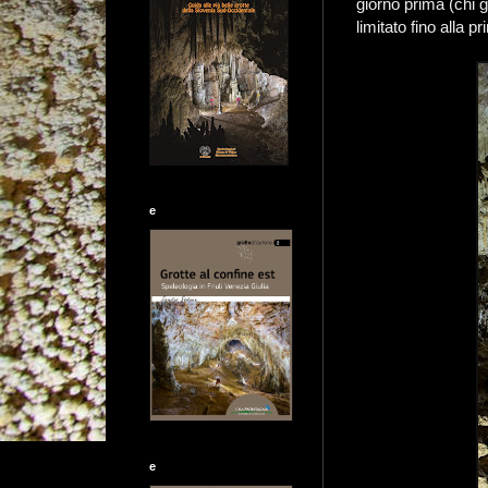
giorno prima (chi g
limitato fino alla 
e
e