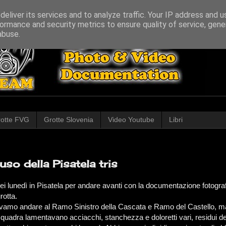
eliver its services and to analyze traffic. Your IP address and 
ormance and security metrics to ensure quality of service, gen
abuse.
otte FVG
Grotte Slovenia
Video Youtube
Libri
uso della Pisatela tris
ei lunedì in Pisatela per andare avanti con la documentazione fotograf
rotta.
amo andare al Ramo Sinistro della Cascata e Ramo del Castello, ma t
uadra lamentavano acciacchi, stanchezza e doloretti vari, residui dell