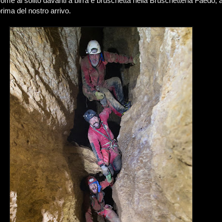
ome al solito davanti a birra e bruschetta nella Bruschetteria Faedo, 
rima del nostro arrivo.