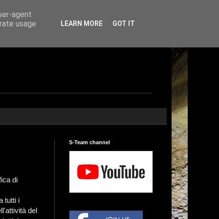
user-agent
erate usage
LEARN MORE
GOT IT
S-Team channel
ica di
utti i
'attività del