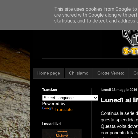
This site uses cookies from Google to d
are shared with Google along with perf
statistics, and to detect and address 
Home page
Chi siamo
Grotte Veneto
Gr
Translate
lunedì 16 maggio 2016
Lunedì al B
Powered by
Translate
Continua la serie d
questa splendida g
I nostri libri
Questa volta dovev
componenti della sq