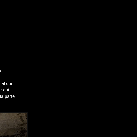
a
 al cui
r cui
ua parte