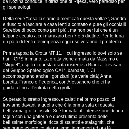
da Kozina conduce in direzione di Rijeka, vero paradiso per
gli speleologi.
Della serie “cosa ci siamo dimenticati questa volta?”, Sandro
è riuscito a lasciare a casa lenti a contatto e pure gli occhiali!
Sarebbe di poco conto per i più , ma non per lui che è un
talpone cecato a cui mancano ben 7 e 5 diottrie. Per fortuna
un paio di lenti d’emergenza oggi risolveranno il problema.
Prima tappa: la Grotta MT 11, il cui ingresso lo trovi solo se
hai il GPS in mano. La grotta viene armata da Massimo e
“Miguel”, ospiti di questa uscita insieme a Bianca Trevisan
del Gruppo Speleologico CAI “i barbastrji”. Ci
accompagnano anche i goriziani (da varie città) Anna,
Loretta, Franco e Federica, con Alessandro che ci ha
guidato fino all'entrata della grotta.
Superato lo stretto ingresso, e calati nel primo pozzo, ci
troviamo davanti a quella che è la prima sala di questa
bellissima grotta fossile. Si è formata all'intersezione di una
faglia con una galleria e quest'ultima presenta delle
bellissime morfologie, ricca di stalattiti e stalagmiti, che
sembrano essere colate da tempi immemori ed ora là,