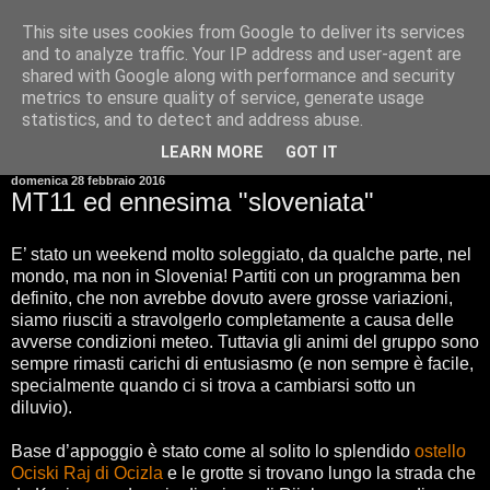
This site uses cookies from Google to deliver its services
and to analyze traffic. Your IP address and user-agent are
shared with Google along with performance and security
metrics to ensure quality of service, generate usage
statistics, and to detect and address abuse.
▼
LEARN MORE
GOT IT
domenica 28 febbraio 2016
MT11 ed ennesima "sloveniata"
E’ stato un weekend molto soleggiato, da qualche parte, nel
mondo, ma non in Slovenia! Partiti con un programma ben
definito, che non avrebbe dovuto avere grosse variazioni,
siamo riusciti a stravolgerlo completamente a causa delle
avverse condizioni meteo. Tuttavia gli animi del gruppo sono
sempre rimasti carichi di entusiasmo (e non sempre è facile,
specialmente quando ci si trova a cambiarsi sotto un
diluvio).
Base d’appoggio è stato come al solito lo splendido
ostello
Ociski Raj di Ocizla
e le grotte si trovano lungo la strada che