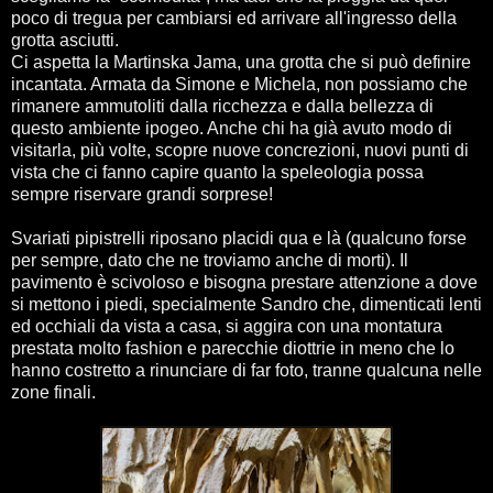
poco di tregua per cambiarsi ed arrivare all'ingresso della
grotta asciutti.
Ci aspetta la Martinska Jama, una grotta che si può definire
incantata. Armata da Simone e Michela, non possiamo che
rimanere ammutoliti dalla ricchezza e dalla bellezza di
questo ambiente ipogeo. Anche chi ha già avuto modo di
visitarla, più volte, scopre nuove concrezioni, nuovi punti di
vista che ci fanno capire quanto la speleologia possa
sempre riservare grandi sorprese!
Svariati pipistrelli riposano placidi qua e là (qualcuno forse
per sempre, dato che ne troviamo anche di morti). Il
pavimento è scivoloso e bisogna prestare attenzione a dove
si mettono i piedi, specialmente Sandro che, dimenticati lenti
ed occhiali da vista a casa, si aggira con una montatura
prestata molto fashion e parecchie diottrie in meno che lo
hanno costretto a rinunciare di far foto, tranne qualcuna nelle
zone finali.