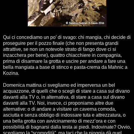
Qui ci concediamo un po’ di svago: chi mangia, chi decide di
proseguire per il pozzo finale (che non presenta grandi
attrattive, se non un notevole strato di fango dove ci si
inzacchera per bene), quattro chiacchiere in compagnia,
prima di disarmare la grotta e uscire per andare a fare una
bella mangiata a base di stinco e pasta-crema da Mahnic a
Kozina.
Domenica mattina ci svegliamo ed imperversa un bel
acquazzone, di quelli che o scegli di stare a casa sul divano
davanti alla TV o, in alternativa, di stare a casa sul divano
davanti alla TV. Noi, invece, ci proponiamo altre due
alternative: o di andare a visitare un caverna comoda,
asciutta e senza obbligo di indossare tuta e attrezzatura, o
una bella grotta con avvicinamento di mezz’ora e con
possibilità di bagnarsi dalla testa ai piedi. Indovinate? Ovvio,
scegliamo la “scomodità”, ma taci che la pioggia dà quel