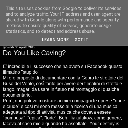
This site uses cookies from Google to deliver its services
and to analyze traffic. Your IP address and user-agent are
shared with Google along with performance and security
metrics to ensure quality of service, generate usage
statistics, and to detect and address abuse.
▼
LEARN MORE
GOT IT
giovedì 30 aprile 2015
Do You Like Caving?
E' incredibile il successo che ha avuto su Facebook questo
filmatino "stupido".
Mi ero proposto di documentare con la Gopro le strettoie del
Buso del Vento, così tanto per avere dei filmatini di stretto e
fango, magari da usare in futuro nel montaggio di qualche
documentario.
Però, non potevo mostrare ai miei compagni le riprese "nude
e crude" e così mi sono messo alla ricerca di una musica
adeguata al tipo di attività, musica che doveva essere
"pomposa", "epica", "forte". Beh, Iliakulakow, come genere,
faceva al caso mio e quando ho ascoltato "Your destiny is