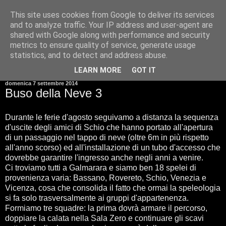
This site uses cookies from Google to deliver its services
and to analyze traffic. Your IP address and user-agent are
shared with Google along with performance and security
metrics to ensure quality of service, generate usage
statistics, and to detect and address abuse.
▼
LEARN MORE
GOT IT
domenica 7 settembre 2014
Buso della Neve 3
Durante le ferie d'agosto seguivamo a distanza la sequenza
d'uscite degli amici di Schio che hanno portato all'apertura
di un passaggio nel tappo di neve (oltre 6m in più rispetto
all'anno scorso) ed all'installazione di un tubo d'accesso che
dovrebbe garantire l'ingresso anche negli anni a venire.
Ci troviamo tutti a Galmarara e siamo ben 18 spelei di
provenienza varia: Bassano, Rovereto, Schio, Venezia e
Vicenza, cosa che consolida il fatto che ormai la speleologia
si fa solo trasversalmente ai gruppi d'appartenenza.
Formiamo tre squadre: la prima dovrà armare il percorso,
doppiare la calata nella Sala Zero e continuare gli scavi