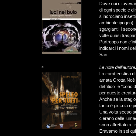
Dove noi ci avevam
di ogni specie e di
s'incrociano insett
ambiente ipogeo). I
sgargianti; i secon
volte quasi traspar
Purtroppo non c'in
indicarci i nomi d
San
Le note dell'autore
e
La caratteristica di
amata Grotta Noè e
detritico" e "cono d
per queste creatur
Anche se la stagio
tanto è piccola e 
Una volta sceso su
c'erano delle luma
sono affrettato a ti
Eravamo in sei qui