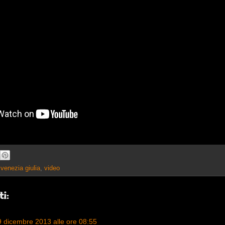
i venezia giulia
,
video
i:
9 dicembre 2013 alle ore 08:55