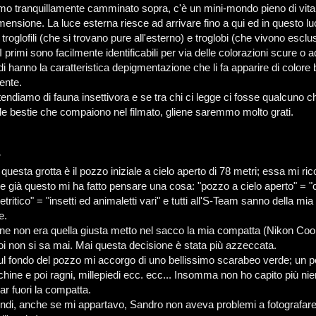
o tranquillamente camminato sopra, c'è un mini-mondo pieno di vita 
mensione. La luce esterna riesce ad arrivare fino a qui ed in questo l
i troglofili (che si trovano pure all'esterno) e troglobi (che vivono escl
 primi sono facilmente identificabili per via delle colorazioni scure o ad
di hanno la caratteristica depigmentazione che li fa apparire di colore 
ente.
tendiamo di fauna insettivora e se tra chi ci legge ci fosse qualcuno 
elle bestie che compaiono nel filmato, gliene saremmo molto grati.
:
 questa grotta è il pozzo iniziale a cielo aperto di 78 metri; essa mi ric
 già questo mi ha fatto pensare una cosa: "pozzo a cielo aperto" = 
etritico" = "insetti ed animaletti vari" e tutti all'S-Team sanno della mi
e.
ne non era quella giusta metto nel sacco la mia compatta (Nikon Coo
poi non si sa mai. Mai questa decisione è stata più azzeccata.
l fondo del pozzo mi accorgo di uno bellissimo scarabeo verde; un po'
chine e poi ragni, millepiedi ecc. ecc... Insomma non ho capito più nie
rar fuori la compatta.
ndi, anche se mi appartavo, Sandro non aveva problemi a fotografare 