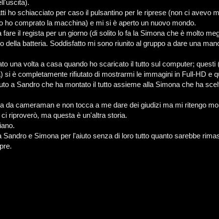
l'uscita).
atti ho schiacciato per caso il pulsantino per le riprese (non ci avevo 
do ho comprato la macchina) e mi si è aperto un nuovo mondo.
 fare il regista per un giorno (di solito lo fa la Simona che è molto meg
o della batteria. Soddisfatto mi sono riunito al gruppo a dare una mano
vato una volta a casa quando ho scaricato il tutto sul computer; quest
) si è completamente rifiutato di mostrarmi le immagini in Full-HD e q
uto a Sandro che ha montato il tutto assieme alla Simona che ha scelt
ta da cameraman e non tocca a me dare dei giudizi ma mi ritengo mo
 ci riproverò, ma questa è un'altra storia.
iano.
 Sandro e Simona per l'aiuto senza di loro tutto quanto sarebbe rima
pre.