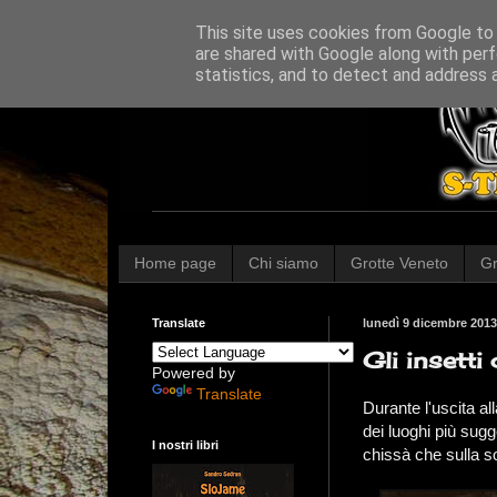
This site uses cookies from Google to d
are shared with Google along with perf
statistics, and to detect and address 
Home page
Chi siamo
Grotte Veneto
Gr
Translate
lunedì 9 dicembre 2013
Gli insetti
Powered by
Translate
Durante l'uscita al
dei luoghi più sugg
I nostri libri
chissà che sulla s