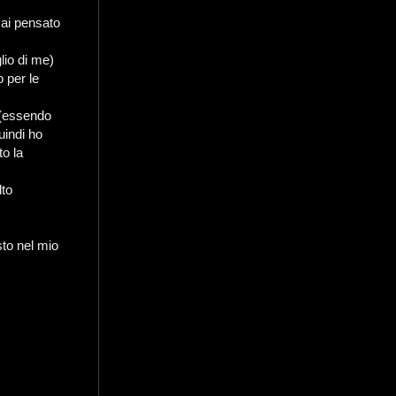
mai pensato
lio di me)
 per le
i (essendo
uindi ho
o la
lto
sto nel mio