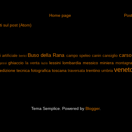
Home page
Post
 sul post (Atom)
Buso della Rana
carso
i
artificiale
campo speleo
canin
cansiglio
berici
ghiaccio
lessini
lombardia
messico
miniera
la venta
montagn
gessi
lazio
venet
edizione
tecnica fotografica
toscana
trentino
traversata
umbria
Tema Semplice. Powered by
Blogger
.