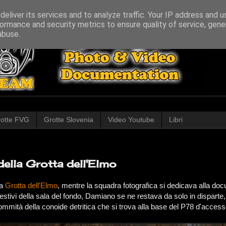
eliver its services and to analyze traffic. Your IP address and 
ormance and security metrics to ensure quality of service, gen
abuse.
otte FVG
Grotte Slovenia
Video Youtube
Libri
 della Grotta dell'Elmo
la
Grotta dell'Elmo
, mentre la squadra fotografica si dedicava alla d
estivi della sala del fondo, Damiano se ne restava da solo in disparte, 
ommità della conoide detritica che si trova alla base del P78 d'access