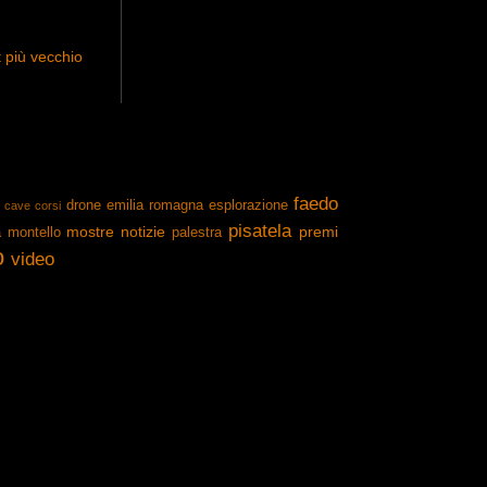
 più vecchio
faedo
drone
emilia romagna
esplorazione
cave
corsi
pisatela
mostre
notizie
premi
a
montello
palestra
o
video