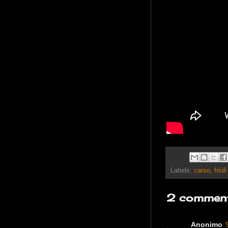
Labels:
carso
,
friul
2 comment
Anonimo