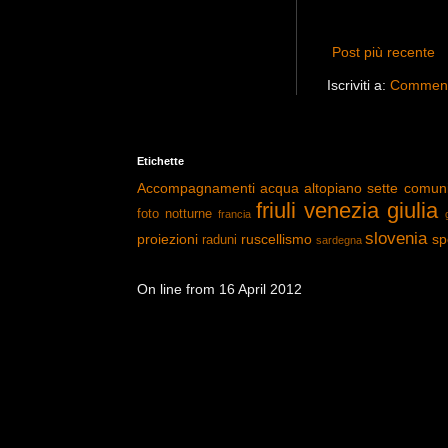
Post più recente
Iscriviti a:
Commenti
Etichette
Accompagnamenti
acqua
altopiano sette comun
friuli venezia giulia
foto notturne
francia
slovenia
proiezioni
ruscellismo
sp
raduni
sardegna
On line from 16 April 2012