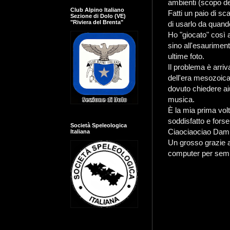
ambienti (scopo del
Club Alpino Italiano
Fatti un paio di sc
Sezione di Dolo (VE)
"Riviera del Brenta"
di usarlo da quan
Ho "giocato" così a
sino all'esauriment
ultime foto.
Il problema è arri
dell'era mesozoica
dovuto chiedere ai
musica.
È la mia prima vol
soddisfatto e forse
Società Speleologica
Ciaociaociao Dam
Italiana
Un grosso grazie a
computer per sem