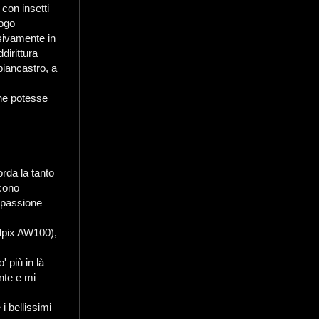
con insetti
uogo
usivamente in
dirittura
biancastro, a
che potesse
orda la tanto
"cono
a passione
lpix AW100),
 più in là
nte e mi
i bellissimi