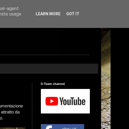
user-agent
erate usage
LEARN MORE
GOT IT
S-Team channel
ocumentazione
attratto da
o.