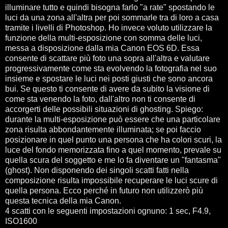
illuminare tutto e quindi bisogna farlo "a rate" spostando le
luci da una zona all'altra per poi sommarle tra di loro a casa
tramite i livelli di Photoshop. Ho invece voluto utilizzare la
funzione della multi-esposizione con somma delle luci,
messa a disposizione dalla mia Canon EOS 6D. Essa
consente di scattare più foto una sopra all'altra e valutare
progressivamente come sta evolvendo la fotografia nel suo
insieme e spostare le luci nei posti giusti che sono ancora
bui. Se questo ti consente di avere da subito la visione di
come sta venendo la foto, dall'altro non ti consente di
accorgerti delle possibili situazioni di ghosting. Spiego:
durante la multi-esposizione può essere che una particolare
zona risulta abbondantemente illuminata; se poi faccio
posizionare in quel punto una persona che ha colori scuri, la
luce del fondo memorizzata fino a quel momento, prevale su
quella scura del soggetto e me lo fa diventare un "fantasma"
(ghost). Non disponendo dei singoli scatti fatti nella
composizione risulta impossibile recuperare le luci scure di
quella persona. Ecco perché in futuro non utilizzerò più
questa tecnica della mia Canon.
4 scatti con le seguenti impostazioni ognuno: 1 sec, F4.9,
ISO1600