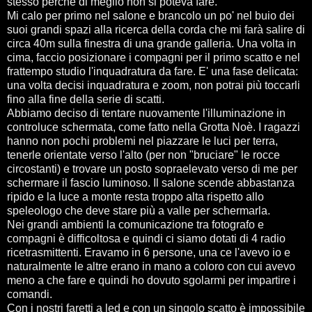
stesso perché di meglio non si poteva fare.
Mi calo per primo nel salone e brancolo un po' nel buio dei
suoi grandi spazi alla ricerca della corda che mi farà salire di
circa 40m sulla finestra di una grande galleria. Una volta in
cima, faccio posizionare i compagni per il primo scatto e nel
frattempo studio l'inquadratura da fare. E' una fase delicata:
una volta decisi inquadratura e zoom, non potrai più toccarli
fino alla fine della serie di scatti.
Abbiamo deciso di tentare nuovamente l'illuminazione in
controluce schermata, come fatto nella Grotta Noè. I ragazzi
hanno non pochi problemi nel piazzare le luci per terra,
tenerle orientate verso l'alto (per non "bruciare" le rocce
circostanti) e trovare un posto sopraelevato verso di me per
schermare il fascio luminoso. Il salone scende abbastanza
ripido e la luce a monte resta troppo alta rispetto allo
speleologo che deve stare più a valle per schermarla.
Nei grandi ambienti la comunicazione tra fotografo e
compagni è difficoltosa e quindi ci siamo dotati di 4 radio
ricetrasmittenti. Eravamo in 6 persone, una ce l'avevo io e
naturalmente le altre erano in mano a coloro con cui avevo
meno a che fare e quindi ho dovuto sgolarmi per impartire i
comandi.
Con i nostri faretti a led e con un singolo scatto è impossibile