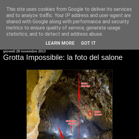
This site uses cookies from Google to deliver its services
and to analyze traffic. Your IP address and user-agent are
shared with Google along with performance and security
metrics to ensure quality of service, generate usage
statistics, and to detect and address abuse.
▼
LEARN MORE
GOT IT
giovedì 28 novembre 2013
Grotta Impossibile: la foto del salone