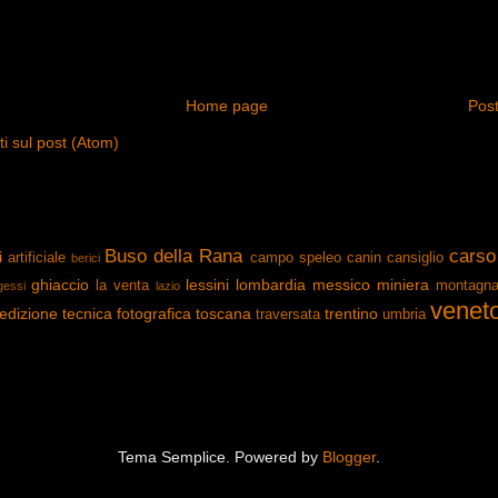
Home page
Post
 sul post (Atom)
Buso della Rana
carso
i
artificiale
campo speleo
canin
cansiglio
berici
ghiaccio
lessini
lombardia
messico
miniera
la venta
montagn
gessi
lazio
venet
edizione
tecnica fotografica
toscana
trentino
traversata
umbria
Tema Semplice. Powered by
Blogger
.