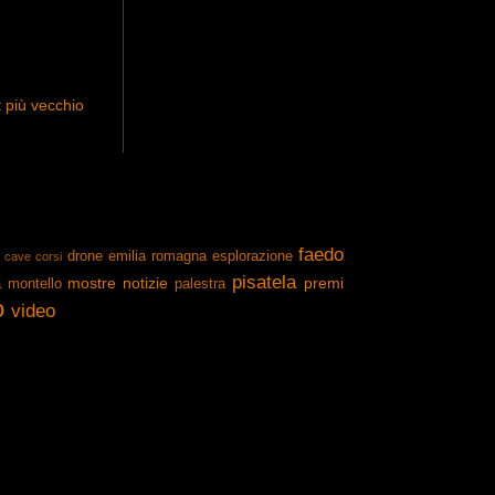
 più vecchio
faedo
drone
emilia romagna
esplorazione
cave
corsi
pisatela
mostre
notizie
premi
a
montello
palestra
o
video