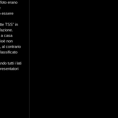
 foto erano
e
no essere
tte TSS" in
fazione.
o a casa
cioè non
 al contrario
lassificato
o tutti i lati
presentatori