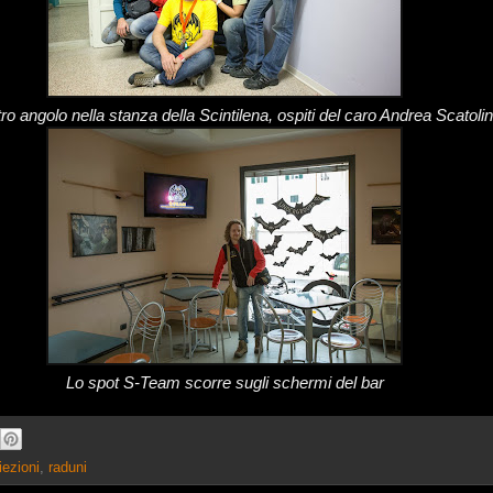
tro angolo nella stanza della Scintilena, ospiti del caro Andrea Scatolin
Lo spot S-Team scorre sugli schermi del bar
iezioni
,
raduni