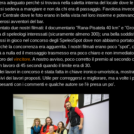
era adeguato perchè si trovava nella saletta interna del locale dove le
hi si sedeva a mangiare e non da chi era di passaggio. Favolosa invec
r Centrale dove le foto erano in bella vista nel loro insieme e poteva
rosi avventori del bar.
tato due nostri filmati: il documentario "Rana-Pisatela 40 km" e "Gro
 di speleologi interessati (sicuramente almeno 300); una bella soddis
ssi in gioco nel concorso degli SpeleoSpot dove non abbiamo portat
hè la concorrenza era agguerrita. I nostri filmati erano poco "spot", 
à a nulla ed il messaggio trasmesso era poco chiaro e non immediato,
voro del
vincitore
. A nostro avviso, poco corretto il premio al secondo c
 lavoro di 45 secondi quando il limite era di 30.
i lavori in concorso è stata fatta in chiave ironico-umoristica, mostrand
sivi dei lavori proposti. Utile per correggersi e migliorare, ma a volte i 
 pesanti con i commenti e qualche autore se l'è presa un po'.