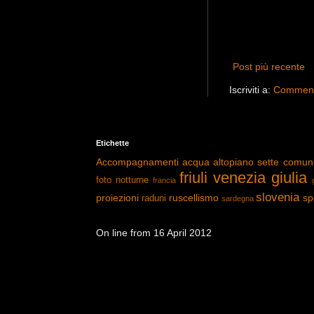
Post più recente
Iscriviti a:
Commenti
Etichette
Accompagnamenti
acqua
altopiano sette comun
friuli venezia giulia
foto notturne
francia
slovenia
proiezioni
ruscellismo
sp
raduni
sardegna
On line from 16 April 2012