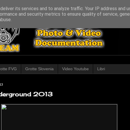
eliver its services and to analyze traffic. Your IP address and 
ormance and security metrics to ensure quality of service, gen
abuse.
otte FVG
Grotte Slovenia
Video Youtube
Libri
13
derground 2013