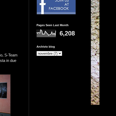
Pages Seen Last Month
6,208
Archivio blog
nio, S-Team
sta in due