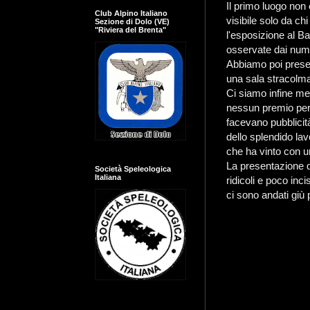
Il primo luogo non 
Club Alpino Italiano
visibile solo da c
Sezione di Dolo (VE)
"Riviera del Brenta"
l'esposizione al Ba
osservate dai nume
Abbiamo poi presen
una sala stracolma
Ci siamo infine me
nessun premio perc
facevano pubblicit
dello splendido la
che ha vinto con un
La presentazione de
Società Speleologica
Italiana
ridicoli e poco inci
ci sono andati giù