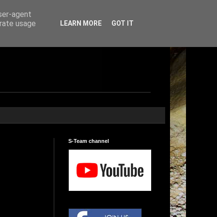
user-agent
erate usage
LEARN MORE
GOT IT
S-Team channel