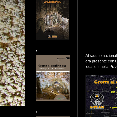
e
Al raduno nazional
era presente con u
location: nella Piz
e