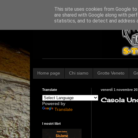
This site uses cookies from Google to d
are shared with Google along with perf
statistics, and to detect and address 
Home page
Chi siamo
Grotte Veneto
Gr
Translate
venerdì 1 novembre 20
Casola Un
Powered by
Translate
I nostri libri