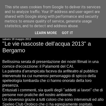
This site uses cookies from Google to deliver its services
and to analyze traffic. Your IP address and user-agent are
shared with Google along with performance and security
metrics to ensure quality of service, generate usage
statistics, and to detect and address abuse.
▼
LEARN MORE
GOT IT
sabato 18 maggio 2013
"Le vie nascoste dell'acqua 2013" a
Bergamo
Bellissima serata di presentazione dei nostri filmati in una
cornice d'eccezzione: il Palamonti del CAI.
La palestra d'arrampicata faceva da anfiteatro al pubblico
intervenuto tra cui numerosi personaggio di spicco della
speleologia lombarda che ci hanno onorato della loro
presenza.
Entusiati i commenti, sia quelli degli "addetti ai lavori" che di
persone non pratiche del nostro ambiente.
Un doveroso grazie a tutti coloro che sono intervenuti ed allo
Speleo Club Orobico che ci ha egregiamente ospitato.