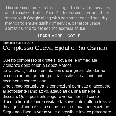
This site uses cookies from Google to deliver its services
and to analyze traffic. Your IP address and user-agent are
shared with Google along with performance and security
metrics to ensure quality of service, generate usage
statistics, and to detect and address abuse.
▼
LEARN MORE
GOT IT
giovedì 9 maggio 2013
Complesso Cueva Ejidal e Rio Osman
Questo complesso di grotte si trova nelle immediate
vicinanze della colonia Lopez Mateos.
La Cueva Ejidal si presenta con due ingressi che danno
accesso ad una grande galleria fossile con alcuni punti
riccamente concrezionati.
Uno stretto pertugio tra le concrezioni permette di accedere
al sottostante ramo attivo, agevolati da una fune nella
discesa. Qui è possibile seguire verso monte il corso
d'acqua fino al sifone o visitare la sovrstante galleria fossile
dove quest'anno è stata scoperta una nuova prosecuzione.
Seguendo l'acqua verso valle è possibile invece percorrere