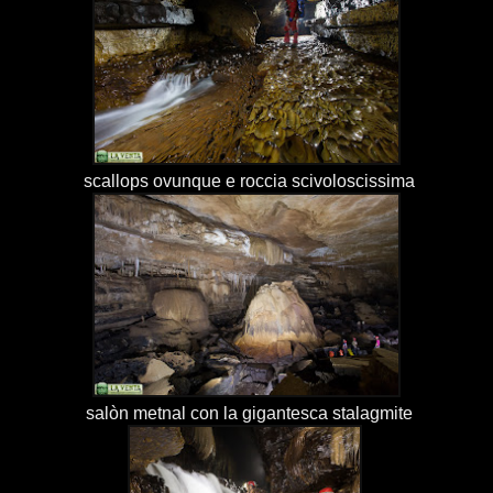
scallops ovunque e roccia scivoloscissima
salòn metnal con la gigantesca stalagmite