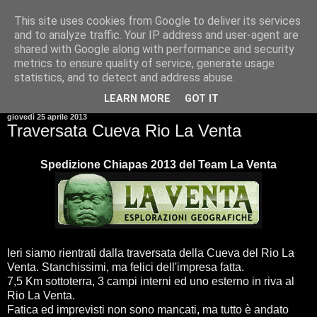
This site uses cookies from Google to deliver its services
and to analyze traffic. Your IP address and user-agent are
shared with Google along with performance and security
metrics to ensure quality of service, generate usage
statistics, and to detect and address abuse.
▼
LEARN MORE
GOT IT
giovedì 25 aprile 2013
Traversata Cueva Rio La Venta
Spedizione Chiapas 2013 del Team La Venta
Ieri siamo rientrati dalla traversata della Cueva del Rio La
Venta. Stanchissimi, ma felici dell'impresa fatta.
7,5 Km sottoterra, 3 campi interni ed uno esterno in riva al
Rio La Venta.
Fatica ed imprevisti non sono mancati, ma tutto è andato