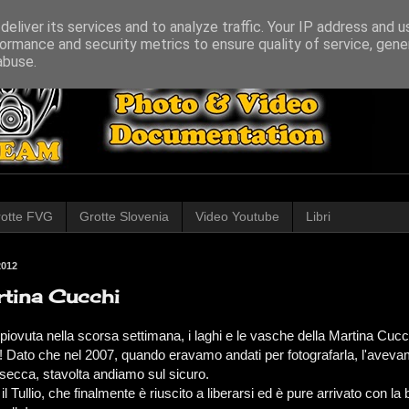
eliver its services and to analyze traffic. Your IP address and 
ormance and security metrics to ensure quality of service, gen
abuse.
otte FVG
Grotte Slovenia
Video Youtube
Libri
2012
tina Cucchi
 piovuta nella scorsa settimana, i laghi e le vasche della Martina Cuc
 Dato che nel 2007, quando eravamo andati per fotografarla, l'aveva
secca, stavolta andiamo sul sicuro.
l Tullio, che finalmente è riuscito a liberarsi ed è pure arrivato con la 