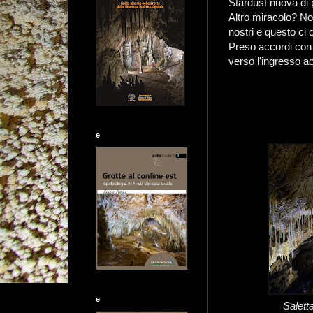
Stardust nuova di p
Altro miracolo? No
nostri e questo ci
Preso accordi con 
verso l'ingresso ac
e
e
Salett