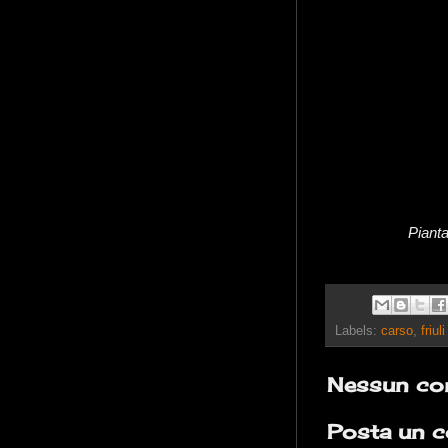
Pianta
Labels:
carso
,
friul
Nessun co
Posta un 