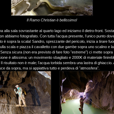
Il Ramo Christian è bellissimo!
ina alla sala sovrastante al quarto lago ed iniziamo il dietro-front. Sos
on abbiamo fotografato. Con tutta l'acqua presente, l'unico punto dove
to è sopra la scala! Sandro, sprezzante del pericolo, inizia a tirare fuor
sulla scala e piazza il cavalletto con due gambe sopra uno scalino e la
. Senza sicura (non era previsto di fare foto "estreme") ci mette sopr
sione è altissima: un movimento sbagliato e 2000€ di materiale finireb
 Il risultato non è male; l'acqua torbida sembra una lastra di ghiaccio
uce da sopra, ma si appiattiva tutto e perdeva di "atmosfera".