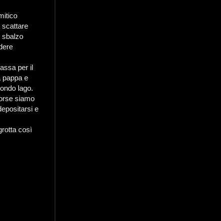
mitico
 scattare
o sbalzo
ndere
assa per il
sa pappa e
condo lago.
forse siamo
depositarsi e
grotta così