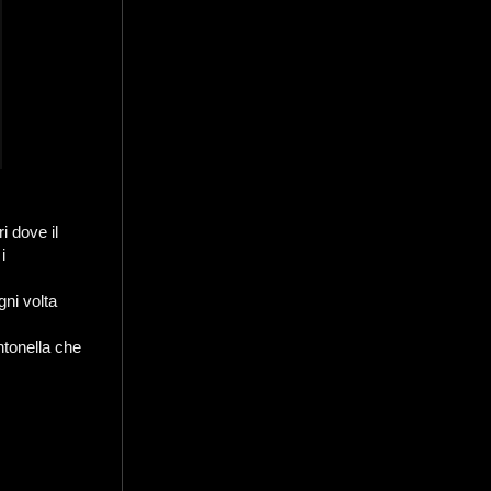
i dove il
i
ni volta
ntonella che