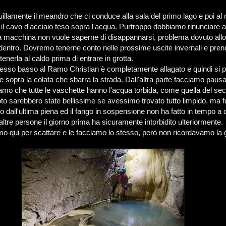
illamente il meandro che ci conduce alla sala del primo lago e poi al 
il cavo d'acciaio teso sopra l'acqua. Purtroppo dobbiamo rinunciare a
la macchina non vuole saperne di disappannarsi, problema dovuto all
e dentro. Dovremo tenerne conto nelle prossime uscite invernali e pre
enerla al caldo prima di entrare in grotta.
esso basso al Ramo Christian è completamente allagato e quindi si p
le sopra la colata che sbarra la strada. Dall'altra parte facciamo pau
amo che tutte le vaschette hanno l'acqua torbida, come quella del se
to sarebbero state bellissime se avessimo trovato tutto limpido, ma 
o dall'ultima piena ed il fango in sospensione non ha fatto in tempo a 
 altre persone il giorno prima ha sicuramente intorbidito ulteriormente.
mo qui per scattare e le facciamo lo stesso, però non ricordavamo la 