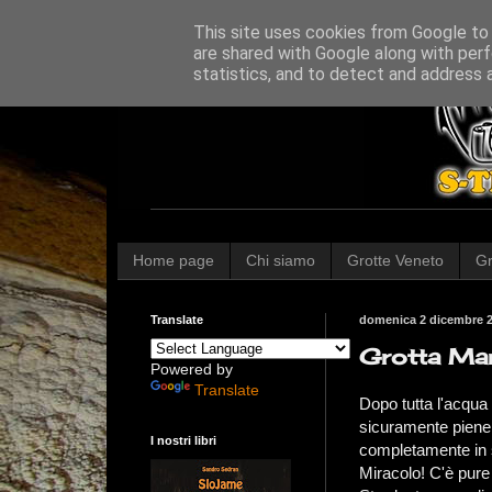
This site uses cookies from Google to d
are shared with Google along with perf
statistics, and to detect and address 
Home page
Chi siamo
Grotte Veneto
Gr
Translate
domenica 2 dicembre 
Grotta Mar
Powered by
Translate
Dopo tutta l'acqua
sicuramente piene!
I nostri libri
completamente in 
Miracolo! C'è pure i