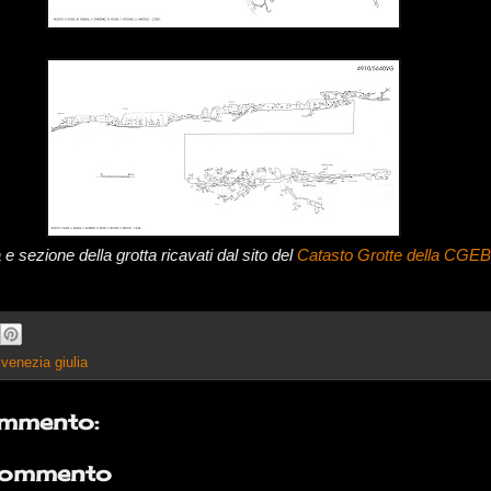
 e sezione della grotta ricavati dal sito del
Catasto Grotte della CGEB
i venezia giulia
mmento:
commento