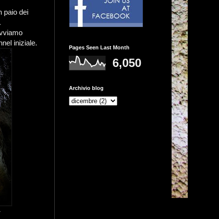
n paio dei
.
 avviamo
nel iniziale.
Pages Seen Last Month
6,050
Archivio blog
i