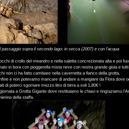
Il passaggio sopra il secondo lago: in secca (2007) e con l'acqua
blocchi di crollo del meandro e nella saletta concrezionata alta e poi fuor
mato in bora con pioggerella mista neve con nostra grande gioia e tutti 
chi non ci ha fatto cambiare nella cavernetta a fianco della grotta.
onfine e non potevamo mancare di andare a mangiare da Flora dove og
ti di poterci sgornare mezzo litro di birra a soli 1,80€ !
giornata a Grotta Gigante dove restituiamo le chiavi e ringraziamo l'A
hierino della staffa.