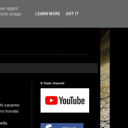
user-agent
erate usage
LEARN MORE
GOT IT
S-Team channel
chi saranno
mo trovata
bella