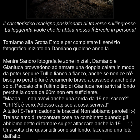
Il caratteristico macigno posizionato di traverso sull'ingresso.
La leggenda vuole che lo abbia messo lì Ercole in persona!
Torniamo alla Grotta Ercole per completare il servizio
fotografico iniziato da Damiano qualche anno fa.
Mentre Sandro fotografa le zone iniziali, Damiano e
Gianluca provvedono ad armare una doppia calata in modo
da poter seguire Tullio fianco a fianco, anche se non ce n'è
bisogno perchè lui è veramente bravo a cavarsela anche da
solo. Peccato che l'ultimo tiro di Gianluca non arrivi al fondo
perchè la corda da 60m non era sufficiente.
"Maaaa..... non avevi anche una corda da 19 nel sacco?"
"Uh! Sì, è vero. Adesso capisco a cosa serviva!"
A tutto l'S-Team cadono le braccia! Non abbiamo parole!!! :-)
Tralasciamo di raccontare cosa ha combinato quando gli
abbiamo detto di tornare su per attaccare anche la 19 .... :-)
Una volta che quasi tutti sono sul fondo, facciamo una foto
dall'alto.