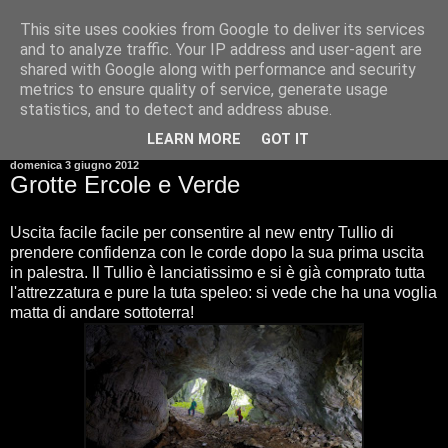
This site uses cookies from Google to deliver its services
and to analyze traffic. Your IP address and user-agent are
shared with Google along with performance and security
metrics to ensure quality of service, generate usage
statistics, and to detect and address abuse.
▼
LEARN MORE
GOT IT
domenica 3 giugno 2012
Grotte Ercole e Verde
Uscita facile facile per consentire al new entry Tullio di
prendere confidenza con le corde dopo la sua prima uscita
in palestra. Il Tullio è lanciatissimo e si è già comprato tutta
l'attrezzatura e pure la tuta speleo: si vede che ha una voglia
matta di andare sottoterra!