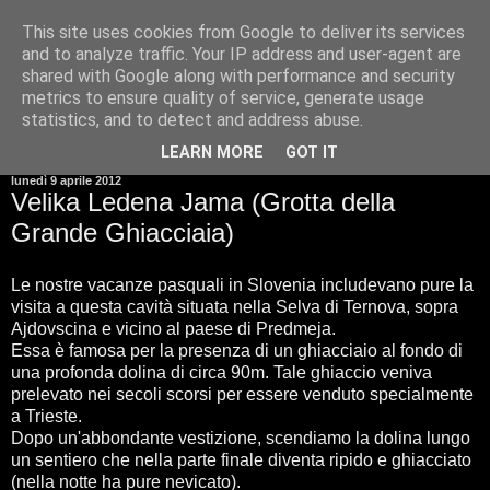
This site uses cookies from Google to deliver its services
and to analyze traffic. Your IP address and user-agent are
shared with Google along with performance and security
metrics to ensure quality of service, generate usage
statistics, and to detect and address abuse.
▼
LEARN MORE
GOT IT
lunedì 9 aprile 2012
Velika Ledena Jama (Grotta della
Grande Ghiacciaia)
Le nostre vacanze pasquali in Slovenia includevano pure la
visita a questa cavità situata nella Selva di Ternova, sopra
Ajdovscina e vicino al paese di Predmeja.
Essa è famosa per la presenza di un ghiacciaio al fondo di
una profonda dolina di circa 90m. Tale ghiaccio veniva
prelevato nei secoli scorsi per essere venduto specialmente
a Trieste.
Dopo un'abbondante vestizione, scendiamo la dolina lungo
un sentiero che nella parte finale diventa ripido e ghiacciato
(nella notte ha pure nevicato).