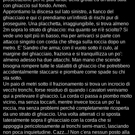
con ghiaccio sul fondo. Amen.
Approntiamo la discesa sul lato sinistro, a fianco del
ghiacciaio e qui ci prendiamo un'infinità di rischi pur di
proseguire. Una placchetta, irraggiungibile, si trova almeno
2m sopra lo strato di ghiaccio: ma quanto se n'è sciolto? Si
vede uno spit più in basso, ma per arrivarci si parte con
attacco singolo con corda che sfrega sulla roccia dopo un
metro. E' Sandro che arma; con il vuoto sotto il culo, al
margine del ghiacciaio, fraziona e si tranquillizza un po':
almeno adesso ha due attacchi. Man mano che scende
bisogna rompere tutte le stalattiti di ghiaccio che potrebbero
accidentalmente staccarsi e piombare come spade su chi
sta sotto.
Un paio di metri sotto il frazionamento si trova un incrocio di
vecchi tronchi, forse residuo di quando i cavatori venivamo
qui a prelevare il ghiaccio. La corda ci passa a piombo molto
vicino, ma senza toccarli, mentre invece tocca un po' la
roccia, ma senza problemi perchè completamente ricoperta
da uno strato di ghiaccio. Una volta atterrati ci si sposta
lateralmente sopra il ghiacciaio con la corda che si
appoggia pericolosamente ai tronchi semi-marci, lasciando
non poca inquietudine. Cazz...! Non c'era nessun posto alla