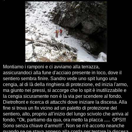
Montiamo i ramponi e ci avviamo alla terrazza,
assicurandoci alla fune d'acciaio presente in loco, dove il
sentiero sembra finire. Sandro vede uno spit lungo una
cengia, al di là della ringhiera di protezione, ed inizia l'armo,
ma giunto nei pressi, si accorge che lo spit è inutilizzabile e
la cengia sicuramente non è la via per scendere al fondo.
Dietrofront e ricerca di attacchi dove iniziare la discesa. Alla
fine si trova un fix vicino ad un paletto di protezione del
sentiero, alto, proprio all'inizio del lungo scivolo che arriva al
fondo. "Ok, partiamo da qua, ora metto la placca ..... OPS!!!
Sono senza chiave d'armo!!!". Non se n'è accorto neanche
quando se ne stava appeso alla corda per tentare la discesa