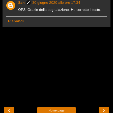
San
30 giugno 2020 alle ore 17:34
OPS! Grazie della segnalazione. Ho corretto il testo.
Rispondi
‹
›
Home page