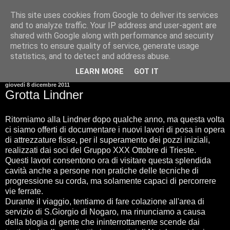
This site uses cookies from Google to deliver its services
and to analyze traffic. Your IP address and user-agent are
shared with Google along with performance and security
metrics to ensure quality of service, generate usage
statistics, and to detect and address abuse.
▼
LEARN MORE
GOT IT
giovedì 8 dicembre 2011
Grotta Lindner
Ritorniamo alla Lindner dopo qualche anno, ma questa volta
ci siamo offerti di documentare i nuovi lavori di posa in opera
di attrezzature fisse, per il superamento dei pozzi iniziali,
realizzati dai soci del Gruppo XXX Ottobre di Trieste.
Questi lavori consentono ora di visitare questa splendida
cavità anche a persone non pratiche delle tecniche di
progressione su corda, ma solamente capaci di percorrere
vie ferrate.
Durante il viaggio, tentiamo di fare colazione all'area di
servizio di S.Giorgio di Nogaro, ma rinunciamo a causa
della blogia di gente che ininterrottamente scende dai