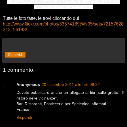
Pier Giorgio, Lara, Sara, Massimiliano, Simona, Sandro,
Francesca, Gianluca, Donato
Tutte le foto fatte, le trovi cliccando qui
http://www.flickr.com/photos/33574189@N05/sets/72157628
343156143/
Condividi
1 commento:
Anonymous
20 dicembre 2011 alle ore 09:32
Dovete pubblicare anche un allegato ai libri sulle grotte: "Il
ristoro nelle vicinanze".
Bar, Ristoranti, Pasticcerie per Speleologi affamati.
Franco
Rispondi