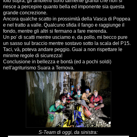
foto sopra; gli ambienti sono talmente grandi che non si
riesce a percepire quanto bella ed imponente sia questa
grande concrezione.
Ancora qualche scatto in prossimità della Vasca di Poppea
e nel tratto a valle. Qualcuno sfida il fango e raggiunge il
fondo, mentre gli altri si fermano a fare merenda.
Un po' di scatti mentre usciamo e, da pollo, mi becco pure
un sasso sul braccio mentre sostavo sotto la scala del P15.
Taci, và, poteva andare peggio. Guai a non rispettare le
minime regole di sicurezza!
Conclusione in bellezza e bontà (ed a pochi soldi)
nell'agriturismo Suara a Ternova.
S-Team di oggi, da sinistra: