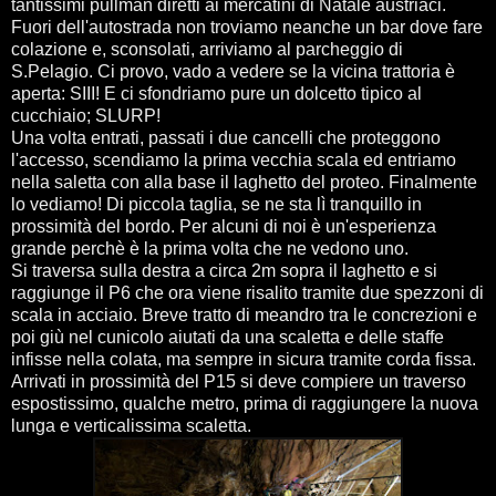
tantissimi pullman diretti ai mercatini di Natale austriaci.
Fuori dell'autostrada non troviamo neanche un bar dove fare
colazione e, sconsolati, arriviamo al parcheggio di
S.Pelagio. Ci provo, vado a vedere se la vicina trattoria è
aperta: SIII! E ci sfondriamo pure un dolcetto tipico al
cucchiaio; SLURP!
Una volta entrati, passati i due cancelli che proteggono
l'accesso, scendiamo la prima vecchia scala ed entriamo
nella saletta con alla base il laghetto del proteo. Finalmente
lo vediamo! Di piccola taglia, se ne sta lì tranquillo in
prossimità del bordo. Per alcuni di noi è un'esperienza
grande perchè è la prima volta che ne vedono uno.
Si traversa sulla destra a circa 2m sopra il laghetto e si
raggiunge il P6 che ora viene risalito tramite due spezzoni di
scala in acciaio. Breve tratto di meandro tra le concrezioni e
poi giù nel cunicolo aiutati da una scaletta e delle staffe
infisse nella colata, ma sempre in sicura tramite corda fissa.
Arrivati in prossimità del P15 si deve compiere un traverso
espostissimo, qualche metro, prima di raggiungere la nuova
lunga e verticalissima scaletta.