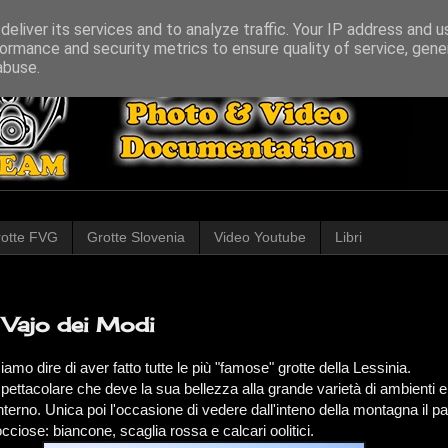
eliver its services and to analyze traffic. Your IP address and 
ormance and security metrics to ensure quality of service, gen
abuse.
otte FVG
Grotte Slovenia
Video Youtube
Libri
 Vajo dei Modi
mo dire di aver fatto tutte le più "famose" grotte della Lessinia.
pettacolare che deve la sua bellezza alla grande varietà di ambienti e
nterno. Unica poi l'occasione di vedere dall'inteno della montagna il p
rocciose: biancone, scaglia rossa e calcari oolitici.