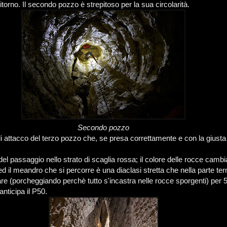
ritorno. Il secondo pozzo è strepitoso per la sua circolarità.
Secondo pozzo
i attacco del terzo pozzo che, se presa correttamente e con la giust
o del passaggio nello strato di scaglia rossa; il colore delle rocce cambi
 il meandro che si percorre è una diaclasi stretta che nella parte te
iare (porcheggiando perchè tutto s'incastra nelle rocce sporgenti) per
anticipa il P50.