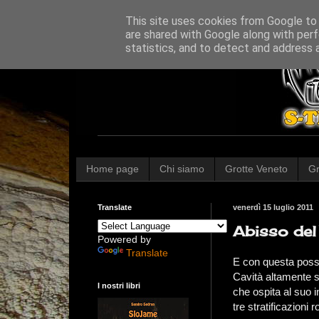
This site uses cookies from Google to d
are shared with Google along with perf
statistics, and to detect and address 
Home page
Chi siamo
Grotte Veneto
Gr
Translate
venerdì 15 luglio 2011
Abisso del
Powered by
Translate
E con questa possia
Cavità altamente s
I nostri libri
che ospita al suo i
tre stratificazioni 