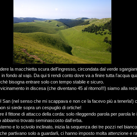
ere la macchietta scura dell'ingresso, circondata dal verde sgargian
, in fondo al vajo. Da qui ti rendi conto dove va a finire tutta l'acqua q
chè bisogna entrare solo con tempo stabile e sicuro.
vicinamento in discesa (che diventano 45 al ritorno!!!) siamo alla rec
el San (nel senso che mi scappava e non ce la facevo più a tenerla!) 
 non si siede sopra un cespuglio di ortiche!
e il fittone di attacco della corda: solo rileggendo parola per parola le 
lo abbiamo trovato seminascosto dall'erba.
terno e lo scivolo inclinato, inizia la sequenza dei tre pozzi nel bianc
che partivano solo a guardarli, ci hanno imposto molta attenzione e ral