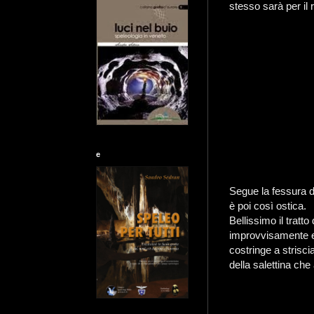
stesso sarà per il 
e
Segue la fessura d
è poi così ostica.
Bellissimo il tratt
improvvisamente ed
costringe a strisc
della salettina che 