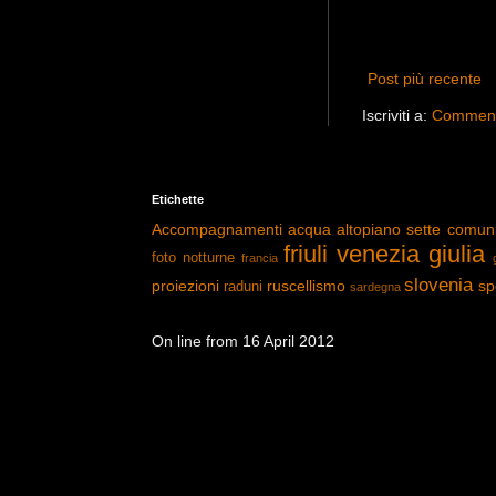
Post più recente
Iscriviti a:
Commenti
Etichette
Accompagnamenti
acqua
altopiano sette comun
friuli venezia giulia
foto notturne
francia
slovenia
proiezioni
ruscellismo
sp
raduni
sardegna
On line from 16 April 2012