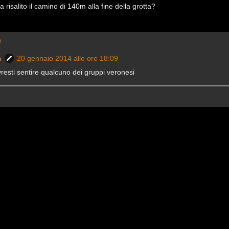
risalito il camino di 140m alla fine della grotta?
e
n
20 gennaio 2014 alle ore 18:09
resti sentire qualcuno dei gruppi veronesi