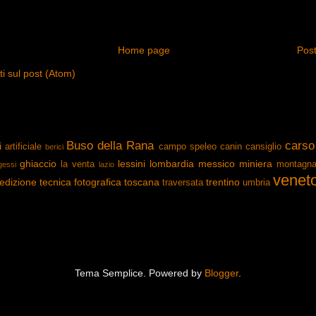
Home page
Post
 sul post (Atom)
Buso della Rana
carso
i
artificiale
campo speleo
canin
cansiglio
berici
ghiaccio
lessini
lombardia
messico
miniera
la venta
montagn
gessi
lazio
venet
edizione
tecnica fotografica
toscana
trentino
traversata
umbria
Tema Semplice. Powered by
Blogger
.