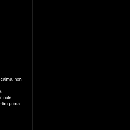
a calma, non
a
rminale
 5-6m prima