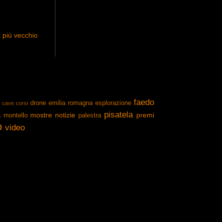
 più vecchio
faedo
drone
emilia romagna
esplorazione
cave
corsi
pisatela
mostre
notizie
premi
a
montello
palestra
o
video