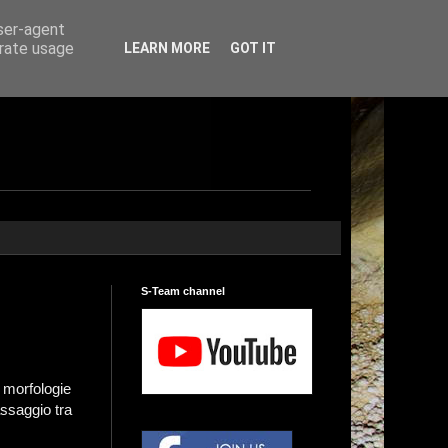
user-agent
erate usage
LEARN MORE
GOT IT
S-Team channel
 morfologie
assaggio tra