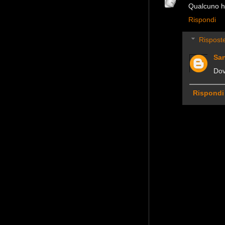
Qualcuno ha 
Rispondi
Rispost
Sa
Dov
Rispondi