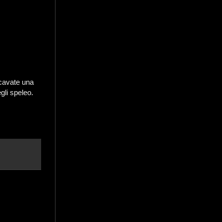
scavate una
egli speleo.