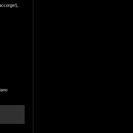
accorge!),
iano