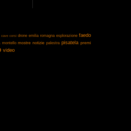
faedo
drone
emilia romagna
esplorazione
cave
corsi
pisatela
mostre
notizie
premi
a
montello
palestra
o
video