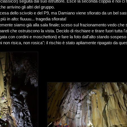
classico!) seguita dal suo istruttore. Esce la seconda coppia e noi ci
e arrivino gli altri del gruppo.
cesa dello scivolo e del P9, ma Damiano viene sfiorato da un bel sas
più in alto: fiuuuu... tragedia sfiorata!
ente siamo già alla sala finale; sceso sul frazionamento vedo che s
reti che ostruiscono la vista. Decido di rischiare e tirare fuori tutta l'
ata con cordini e moschettoni) e fare la foto dall'alto stando sospeso
 non risica, non rosica": il rischio è stato apliamente ripagato da que