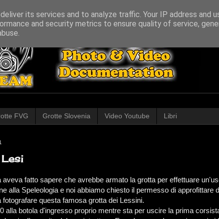
eliver its services and to analyze traffic. Your IP address and 
ormance and security metrics to ensure quality of service, gen
abuse.
otte FVG
Grotte Slovenia
Video Youtube
Libri
1
 Lesi
a aveva fatto sapere che avrebbe armato la grotta per effettuare un'us
e alla Speleologia e noi abbiamo chiesto il permesso di approfittare d
 fotografare questa famosa grotta dei Lessini.
0 alla botola d'ingresso proprio mentre sta per uscire la prima corsis