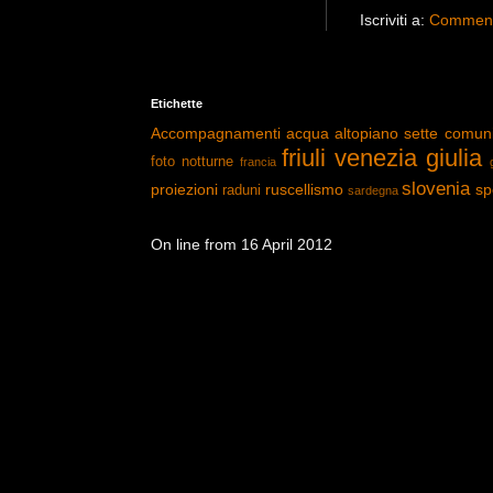
Iscriviti a:
Commenti
Etichette
Accompagnamenti
acqua
altopiano sette comun
friuli venezia giulia
foto notturne
francia
slovenia
proiezioni
ruscellismo
sp
raduni
sardegna
On line from 16 April 2012