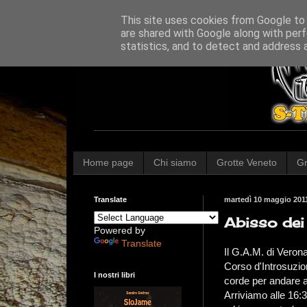
This site uses cookies from Google to d
are shared with Google along with perf
statistics, and to detect and address 
Home page
Chi siamo
Grotte Veneto
Gr
Translate
martedì 10 maggio 201
Abisso dei
Powered by
Translate
Il G.A.M. di Veron
Corso d'Introsuzion
I nostri libri
corde per andare a
Arriviamo alle 16:3