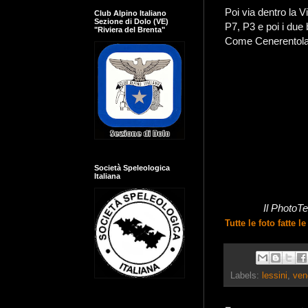
Poi via dentro la 
Club Alpino Italiano
Sezione di Dolo (VE)
P7, P3 e poi i due
"Riviera del Brenta"
Come Cenerentola, 
Società Speleologica
Italiana
Il PhotoT
Tutte le foto fatte l
Labels:
lessini
,
ven