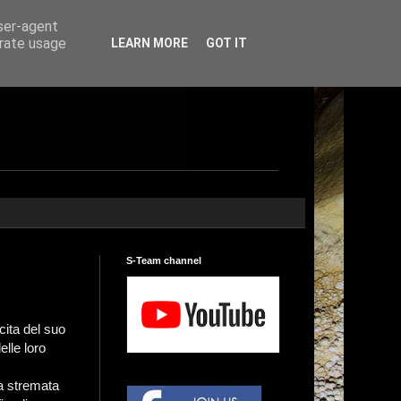
user-agent
erate usage
LEARN MORE
GOT IT
S-Team channel
cita del suo
elle loro
ta stremata