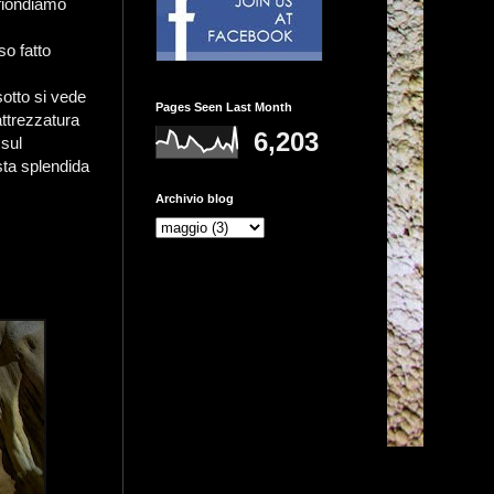
 fiondiamo
so fatto
otto si vede
Pages Seen Last Month
attrezzatura
6,203
 sul
sta splendida
Archivio blog