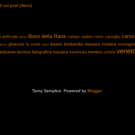
 sul post (Atom)
Buso della Rana
carso
i
artificiale
campo speleo
canin
cansiglio
berici
ghiaccio
lessini
lombardia
messico
miniera
la venta
montagn
gessi
lazio
venet
edizione
tecnica fotografica
toscana
trentino
traversata
umbria
Tema Semplice. Powered by
Blogger
.