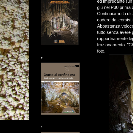
ed imprecante (un 
giù nel P30 prima ch
Continuiamo la dis
cadere dai corsisti 
Abbastanza velocem
tutto senza avere pa
(opportnamente leg
frazionamento. "Chi
foto.
e
e