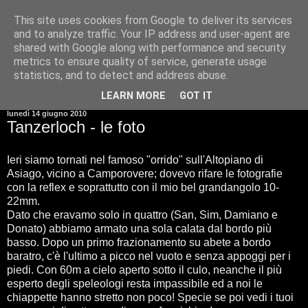
This site uses cookies from Google to deliver its services
and to analyze traffic. Your IP address and user-agent are
shared with Google along with performance and security
metrics to ensure quality of service, generate usage
statistics, and to detect and address abuse.
▼
LEARN MORE
GOT IT
lunedì 14 giugno 2010
Tanzerloch - le foto
Ieri siamo tornati nel famoso "orrido" sull'Altopiano di
Asiago, vicino a Camporovere; dovevo rifare le fotografie
con la reflex e soprattutto con il mio bel grandangolo 10-
22mm.
Dato che eravamo solo in quattro (San, Sim, Damiano e
Donato) abbiamo armato una sola calata dal bordo più
basso. Dopo un primo frazionamento su abete a bordo
baratro, c'è l'ultimo a picco nel vuoto e senza appoggi per i
piedi. Con 60m a cielo aperto sotto il culo, neanche il più
esperto degli speleologi resta impassibile ed a noi le
chiappette hanno stretto non poco! Specie se poi vedi i tuoi