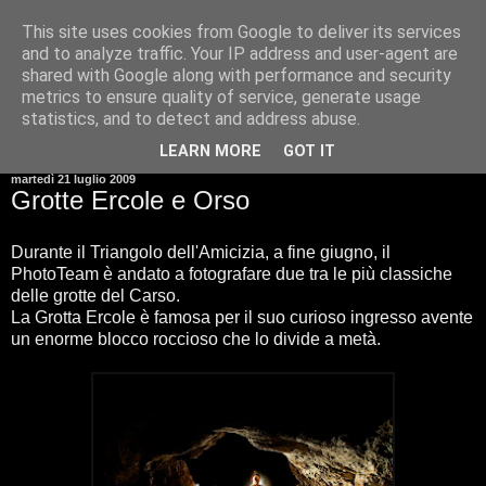
This site uses cookies from Google to deliver its services
and to analyze traffic. Your IP address and user-agent are
shared with Google along with performance and security
metrics to ensure quality of service, generate usage
statistics, and to detect and address abuse.
▼
LEARN MORE
GOT IT
martedì 21 luglio 2009
Grotte Ercole e Orso
Durante il Triangolo dell'Amicizia, a fine giugno, il
PhotoTeam è andato a fotografare due tra le più classiche
delle grotte del Carso.
La Grotta Ercole è famosa per il suo curioso ingresso avente
un enorme blocco roccioso che lo divide a metà.