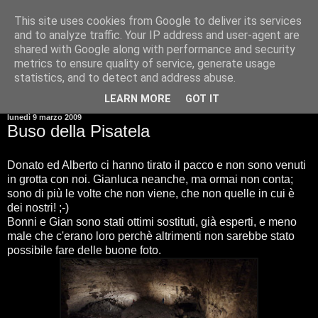
This site uses cookies from Google to deliver its services
and to analyze traffic. Your IP address and user-agent are
shared with Google along with performance and security
metrics to ensure quality of service, generate usage
statistics, and to detect and address abuse.
▼
LEARN MORE
GOT IT
lunedì 9 marzo 2009
Buso della Pisatela
Donato ed Alberto ci hanno tirato il pacco e non sono venuti
in grotta con noi. Gianluca neanche, ma ormai non conta;
sono di più le volte che non viene, che non quelle in cui è
dei nostri! ;-)
Bonni e Gian sono stati ottimi sostituti, già esperti, e meno
male che c'erano loro perchè altrimenti non sarebbe stato
possibile fare delle buone foto.