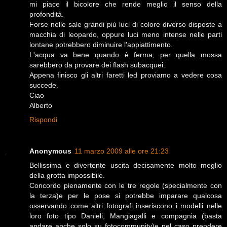
mi piace il bicolore che rende meglio il senso della
profondità.
Forse nelle sale grandi più luci di colore diverso disposte a
macchia di leopardo, oppure luci meno intense nelle parti
lontane potrebbero diminuire l'appiattimento.
L'acqua va bene quando è ferma, per quella mossa
sarebbero da provare dei flash subacquei.
Appena finisco gli altri faretti led proviamo a vedere cosa
succede.
Ciao
Alberto
Rispondi
Anonymous
11 marzo 2009 alle ore 21:23
Bellissima e divertente uscita decisamente molto meglio
della grotta impossibile.
Concordo pienamente con le tre regole (specialmente con
la terza)e per le pose si potrebbe imparare qualcosa
osservando come altri fotografi inseriscono i modelli nelle
loro foto tipo Danieli, Mangiagalli e compagnia (basta
andare anche solo su fotocommunity)e nel caso prendere