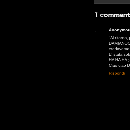
1 comment
Anonymo
"Al ritorno,
DAMIANOOO
credavamo n
E' stata so
HA HA HA ;-
Ciao ciao 
Rispondi