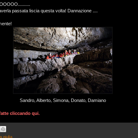
OO..........
verla passata liscia questa volta! Dannazione ....
mente!
Sandro, Alberto, Simona, Donato, Damiano
 fatte cliccando qui.
a giulia