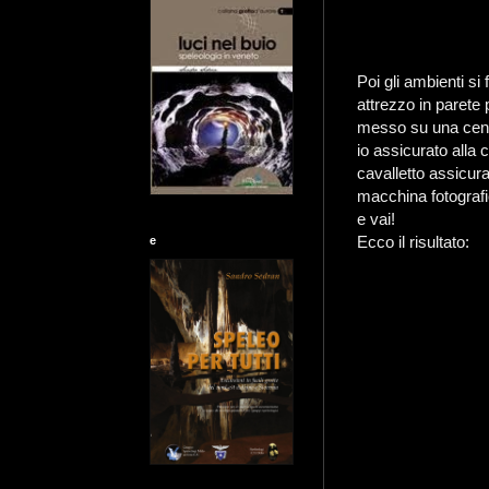
Poi gli ambienti s
attrezzo in parete
messo su una cen
io assicurato alla 
cavalletto assicur
macchina fotografi
e vai!
Ecco il risultato:
e