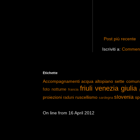
Post più recente
Iscriviti a:
Commenti
Etichette
Accompagnamenti
acqua
altopiano sette comun
friuli venezia giulia
foto notturne
francia
slovenia
proiezioni
ruscellismo
sp
raduni
sardegna
On line from 16 April 2012