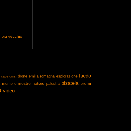
 più vecchio
faedo
drone
emilia romagna
esplorazione
cave
corsi
pisatela
mostre
notizie
premi
a
montello
palestra
o
video