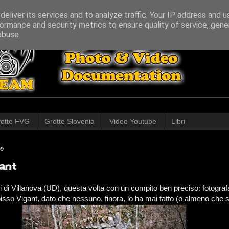
eliver its services and to analyze traffic. Your IP address and 
ormance and security metrics to ensure quality of service, gen
abuse.
otte FVG
Grotte Slovenia
Video Youtube
Libri
09
ant
i di Villanova (UD), questa volta con un compito ben preciso: fotograf
isso Vigant, dato che nessuno, finora, lo ha mai fatto (o almeno che s