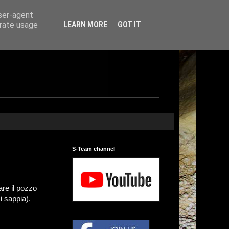
user-agent
erate usage
LEARN MORE
GOT IT
S-Team channel
are il pozzo
i sappia).