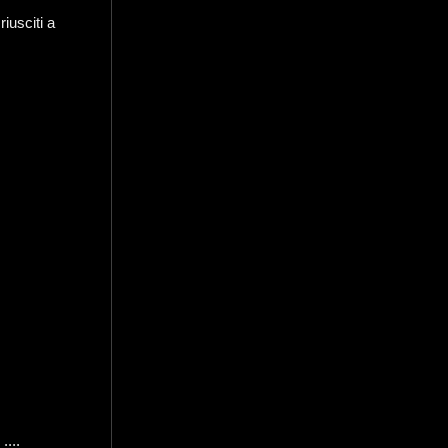
iusciti a
....