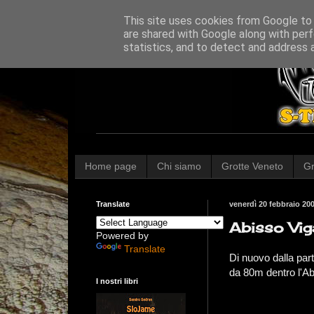
This site uses cookies from Google to d
are shared with Google along with perf
statistics, and to detect and address 
Home page
Chi siamo
Grotte Veneto
Gr
Translate
venerdì 20 febbraio 20
Abisso Vig
Powered by
Translate
Di nuovo dalla part
da 80m dentro l'Ab
I nostri libri