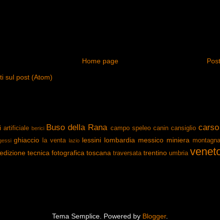
Home page
Post
 sul post (Atom)
Buso della Rana
carso
i
artificiale
campo speleo
canin
cansiglio
berici
ghiaccio
lessini
lombardia
messico
miniera
la venta
montagn
gessi
lazio
venet
edizione
tecnica fotografica
toscana
trentino
traversata
umbria
Tema Semplice. Powered by
Blogger
.