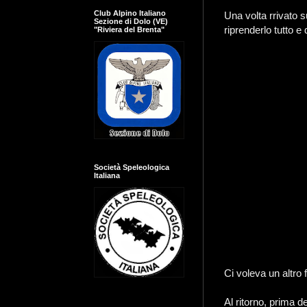
Club Alpino Italiano
Una volta rrivato s
Sezione di Dolo (VE)
riprenderlo tutto e
"Riviera del Brenta"
Società Speleologica
Italiana
Ci voleva un altro f
Al ritorno, prima d