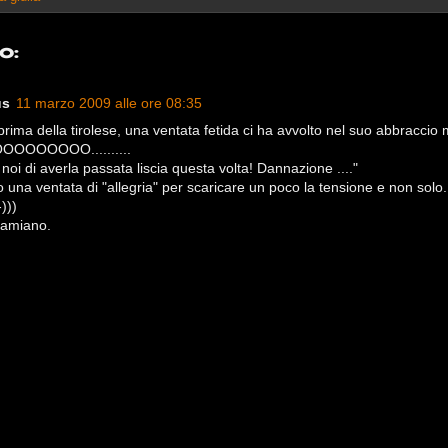
o:
us
11 marzo 2009 alle ore 08:35
 prima della tirolese, una ventata fetida ci ha avvolto nel suo abbraccio m
OOOOOOO..........
oi di averla passata liscia questa volta! Dannazione ...."
lo una ventata di "allegria" per scaricare un poco la tensione e non solo.
)))
Damiano.