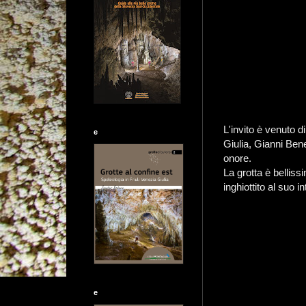
L'invito è venuto 
e
Giulia, Gianni Bene
onore.
La grotta è belliss
inghiottito al suo i
e