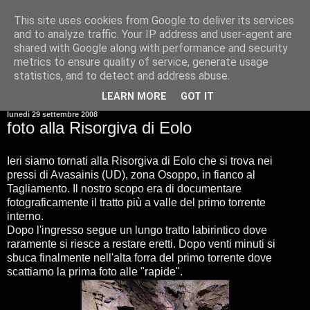
This site uses cookies from Google to deliver its services
and to analyze traffic. Your IP address and user-agent are
shared with Google along with performance and security
metrics to ensure quality of service, generate usage
statistics, and to detect and address abuse.
▼
LEARN MORE
GOT IT
lunedì 29 settembre 2008
foto alla Risorgiva di Eolo
Ieri siamo tornati alla Risorgiva di Eolo che si trova nei
pressi di Avasainis (UD), zona Osoppo, in fianco al
Tagliamento. Il nostro scopo era di documentare
fotograficamente il tratto più a valle del primo torrente
interno.
Dopo l'ingresso segue un lungo tratto labirintico dove
raramente si riesce a restare eretti. Dopo venti minuti si
sbuca finalmente nell'alta forra del primo torrente dove
scattiamo la prima foto alle "rapide".