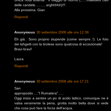
Unica nota dolente : il viaggio di ritorno (......maledetti cavi
delle candele...........arghhhhh)!!!
Alla prossima. Gian
Rispondi
Anonymous
30 settembre 2008 alle ore 12:38
Eh già.. Sono proprio stupende (come sempre..!). Le foto
dei lahgetti con la tirolese sono qualcosa di eccezionale!
Bravi bravi!
Laura
Rispondi
Anonymous
30 settembre 2008 alle ore 17:21
San
approposito....."I Rumatera"......
Oggi inizio a sentire un po di acido lattico, comunque ne è
valsa veramente la pena, grotta molto bella dove si vede
che cosa può fare la forza dell'acqua.