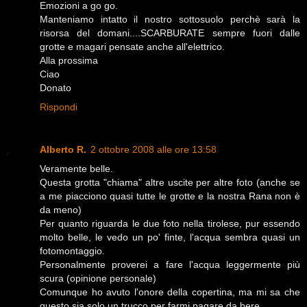
Emozioni a go go.
Manteniamo intatto il nostro sottosuolo perchè sarà la
risorsa del domani....SCARBURATE sempre fuori dalle
grotte e magari pensate anche all'elettrico.
Alla prossima
Ciao
Donato
Rispondi
Alberto R.
2 ottobre 2008 alle ore 13:58
Veramente belle.
Questa grotta "chiama" altre uscite per altre foto (anche se
a me piacciono quasi tutte le grotte e la nostra Rana non è
da meno)
Per quanto riguarda le due foto nella tirolese, pur essendo
molto belle, le vedo un po' finte, l'acqua sembra quasi un
fotomontaggio.
Personalmente proverei a fare l'acqua leggermente più
scura (opinione personale)
Comunque ho avuto l'onore della copertina, ma mi sa che
questo sia solo un trucco per farmi pagare da bere.